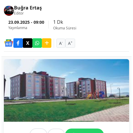
Buğra Ertaş
Editör
1 Dk
23.09.2025 - 09:00
Yayınlanma
Okuma Süresi
-
+
A
A