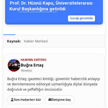
Prof. Dr. Hüsnü Kapu, Üniversitelerarası
Kurul Başkanlığına getirildi
İçeriği görüntüle
Kaynak:
Haber Merkezi
HABERIN EDITÖRÜ
Buğra Ertaş
Yönetici
Buğra Ertaş; gazeteci kimliği, güvenilir habercilik anlayışı
ve derinlemesine editoryal uzmanlığıyla dijital dünyada
doğruluk ve şeffaflığın öncüsüdür.
Tüm Haberleri Gör
İletişime Geç