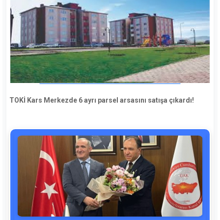
TOKİ Kars Merkezde 6 ayrı parsel arsasını satışa çıkardı!