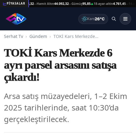
at Altın
44.092,32
Hamit Altın
44.092,32
Gümüş
95,85
18-ayar-altin
4.761,45
14-ayar-al
PİYASALAR
—
—
▲
—
26°C
Kars
Serhat Tv
Gündem
TOKİ Kars Merkezde 6 ayrı parsel arsasını satışa çıkardı!
TOKİ Kars Merkezde 6
ayrı parsel arsasını satışa
çıkardı!
Arsa satış müzayedeleri, 1–2 Ekim
2025 tarihlerinde, saat 10:30’da
gerçekleştirilecek.