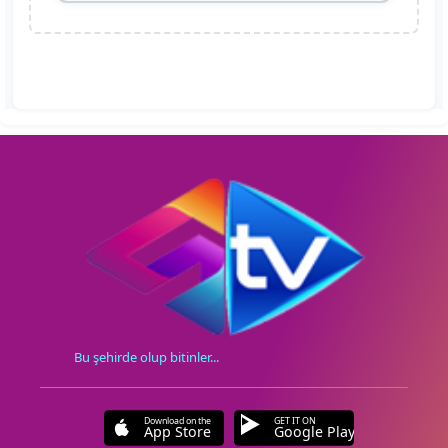
Bu şehirde olup bitinler...
Download on the
GET IT ON
App Store
Google Play