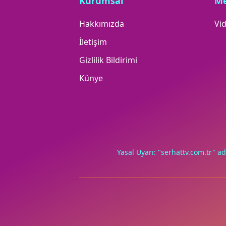
Kurumsal
M
Hakkımızda
Vid
İletişim
Gizlilik Bildirimi
Künye
Yasal Uyarı: "serhattv.com.tr" ad