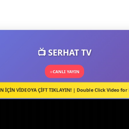
📺 SERHAT TV
CANLI YAYIN
 İÇİN VİDEOYA ÇİFT TIKLAYIN! | Double Click Video for 