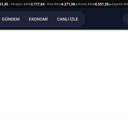
14-ayar-altin
Ons Altın
Gram Altın
Çeyrek Altın
5
3.717,84
4.271,98
6.551,58
10
—
—
▲
▲
GÜNDEM
EKONOMİ
CANLI İZLE