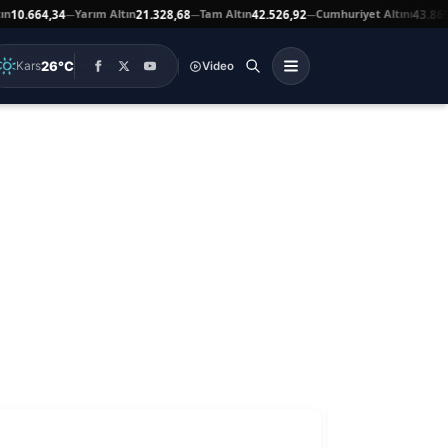
Yarım Altın
Tam Altın
Cumhuriyet Altını
.664,34
21.328,68
42.526,92
43.869,00
—
—
—
26°C
Kars
Video