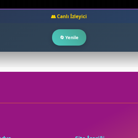
👥 Canlı İzleyici
🔄 Yenile