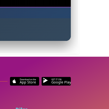
Download on the
GET IT ON
App Store
Google Play