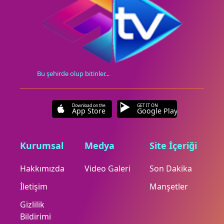
Bu şehirde olup bitinler...
Download on the
GET IT ON
App Store
Google Play
Kurumsal
Medya
Site İçeriği
Hakkımızda
Video Galeri
Son Dakika
İletişim
Manşetler
Gizlilik
Bildirimi