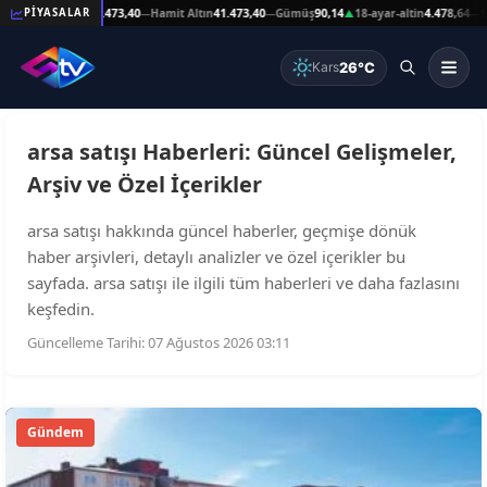
89
Reşat Altın
41.473,40
Hamit Altın
41.473,40
Gümüş
90,14
18-ayar-altin
4.478,64
14
PİYASALAR
—
—
—
▲
—
26°C
Kars
arsa satışı Haberleri: Güncel Gelişmeler,
Arşiv ve Özel İçerikler
arsa satışı hakkında güncel haberler, geçmişe dönük
haber arşivleri, detaylı analizler ve özel içerikler bu
sayfada. arsa satışı ile ilgili tüm haberleri ve daha fazlasını
keşfedin.
Güncelleme Tarihi: 07 Ağustos 2026 03:11
Gündem