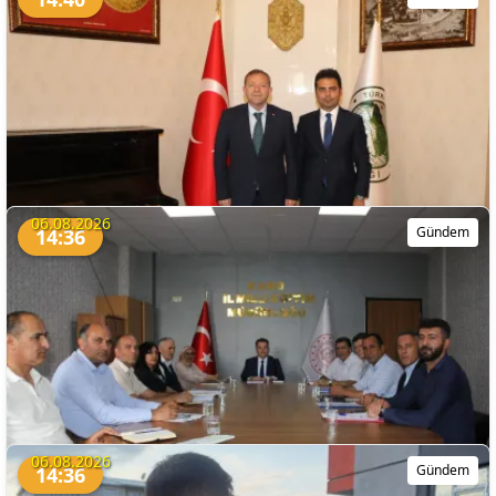
DSİ'den Arpaçaylı Arazi Sahiplerine Önemli Duyuru
06.08.2026
Gündem
14:36
Vali Polat, Yeni AFAD İl Müdürüyle Bir Araya Geldi
06.08.2026
Gündem
14:36