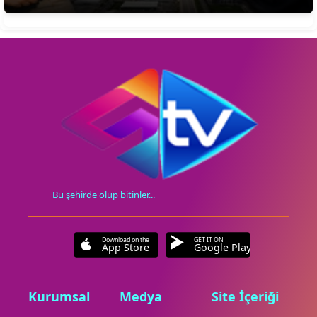
Bu şehirde olup bitinler...
Download on the
GET IT ON
App Store
Google Play
Kurumsal
Medya
Site İçeriği