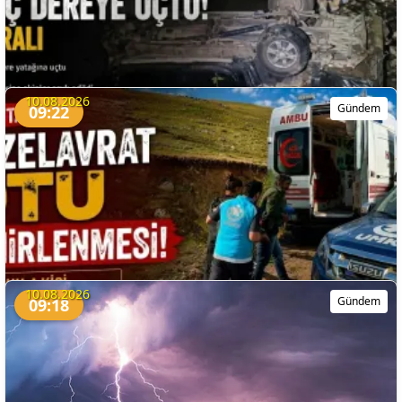
10.08.2026
Gündem
09:22
Kağızman’da Hafif Ticari Araç Dereye Uçtu: 3 Yaralı
10.08.2026
Gündem
09:18
Kars’ta “Güzelavrat Otu” Zehirlenmesi