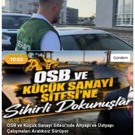
Kars'ta Yeni Eğitim Dönemi Hazırlıkları Başladı
06.08.2026
Gündem
10:02
Yeşilay Kars'tan Bağımlılıkla Mücadelede Farkındalık
Seferberliği
06.08.2026
OSB ve Küçük Sanayi Sitesi'nde Altyapı ve Üstyapı
Daha Fazla Haber Yükle
Çalışmaları Aralıksız Sürüyor