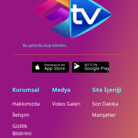
Bu şehirde olup bitinler...
Download on the
GET IT ON
App Store
Google Play
Kurumsal
Medya
Site İçeriği
Hakkımızda
Video Galeri
Son Dakika
İletişim
Manşetler
Gizlilik
Bildirimi