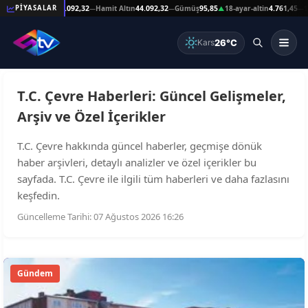
59
Reşat Altın
44.092,32
Hamit Altın
44.092,32
Gümüş
95,85
18-ayar-altin
4.761,45
14-
PİYASALAR
—
—
—
▲
—
26°C
Kars
T.C. Çevre Haberleri: Güncel Gelişmeler,
Arşiv ve Özel İçerikler
T.C. Çevre hakkında güncel haberler, geçmişe dönük
haber arşivleri, detaylı analizler ve özel içerikler bu
sayfada. T.C. Çevre ile ilgili tüm haberleri ve daha fazlasını
keşfedin.
Güncelleme Tarihi: 07 Ağustos 2026 16:26
Gündem