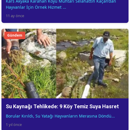
Kars Akyaka Karahan Köyü Muhtarı Selahattin Kaçan’dan
Hayvanlar İçin Örnek Hizmet ...
11 ay önce
Gündem
Su Kaynağı Tehlikede: 9 Köy Temiz Suya Hasret
Borular Kırıldı, Su Yatağı Hayvanların Merasına Döndü...
1 yıl önce