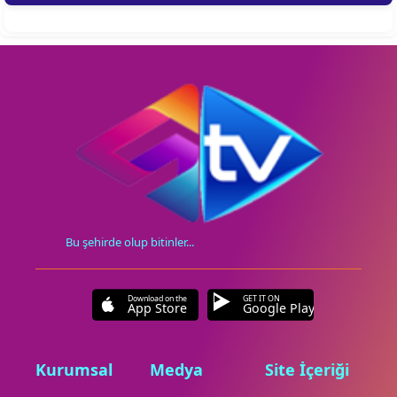
Bu şehirde olup bitinler...
Download on the
GET IT ON
App Store
Google Play
Kurumsal
Medya
Site İçeriği