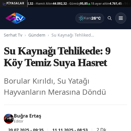
at Altın
44.092,32
Hamit Altın
44.092,32
Gümüş
95,85
18-ayar-altin
4.761,45
14-ayar-al
PİYASALAR
—
—
▲
—
26°C
Kars
Serhat Tv
Gündem
Su Kaynağı Tehlikede: 9 Köy Temiz Suya Hasret
Su Kaynağı Tehlikede: 9
Köy Temiz Suya Hasret
Borular Kırıldı, Su Yatağı
Hayvanların Merasına Döndü
Buğra Ertaş
Editör
2 Dk
20.07.2025 - 09:35
11.11.2025 - 08:53