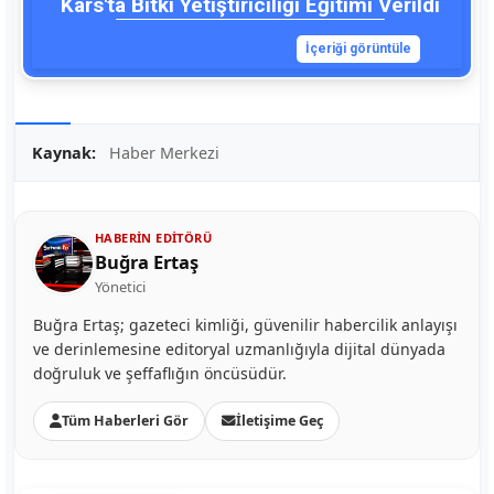
Kars'ta Bitki Yetiştiriciliği Eğitimi Verildi
İçeriği görüntüle
Kaynak:
Haber Merkezi
HABERIN EDITÖRÜ
Buğra Ertaş
Yönetici
Buğra Ertaş; gazeteci kimliği, güvenilir habercilik anlayışı
ve derinlemesine editoryal uzmanlığıyla dijital dünyada
doğruluk ve şeffaflığın öncüsüdür.
Tüm Haberleri Gör
İletişime Geç