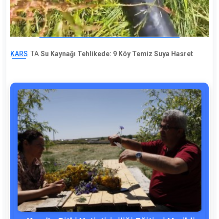
KARS
TA
Su Kaynağı Tehlikede: 9 Köy Temiz Suya Hasret