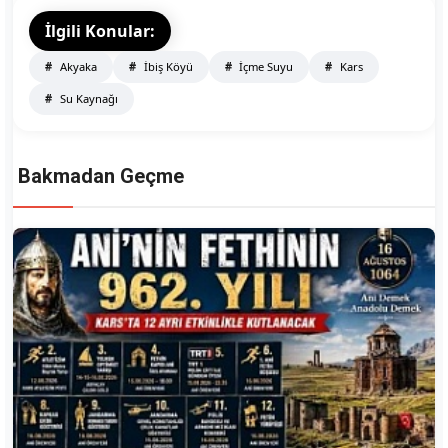
İlgili Konular:
Akyaka
İbiş Köyü
İçme Suyu
Kars
Su Kaynağı
Bakmadan Geçme