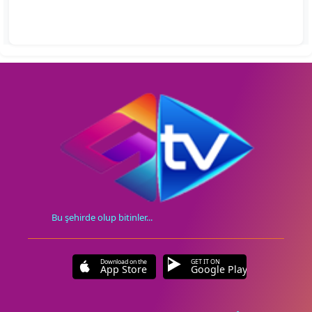
Bu şehirde olup bitinler...
Download on the
GET IT ON
App Store
Google Play