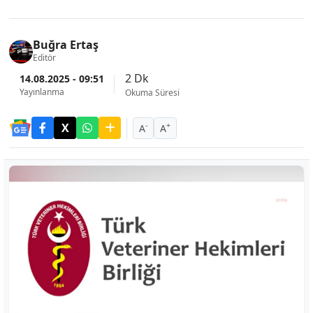
Buğra Ertaş
Editör
2 Dk
14.08.2025 - 09:51
Yayınlanma
Okuma Süresi
-
+
A
A