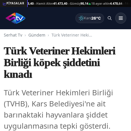
eşat Altın
41.473,40
Hamit Altın
41.473,40
Gümüş
90,14
18-ayar-altin
4.478,64
14-ayar-
PİYASALAR
—
—
▲
—
26°C
Kars
Serhat Tv
Gündem
Türk Veteriner Hekimleri Birliği köpek şiddetini kınadı
Türk Veteriner Hekimleri
Birliği köpek şiddetini
kınadı
Türk Veteriner Hekimleri Birliği
(TVHB), Kars Belediyesi'ne ait
barınaktaki hayvanlara şiddet
uygulanmasına tepki gösterdi.