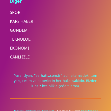
Diğer
SPOR
KARS HABER
GÜNDEM
TEKNOLOJİ
EKONOMİ
CANLI İZLE
Yasal Uyarı: "serhattv.com.tr" adlı sitemizdeki tüm
yazı, resim ve haberlerin her hakkı saklıdır. Bizden
izinsiz kesinlikle çoğaltılamaz.
Deneyimini iyileştirmek ve içeriğimizi geliştirmek için çerezler
kullanıyoruz. Zorunlu çerezler her zaman çalışır; diğerleri
yalnızca onayınla.