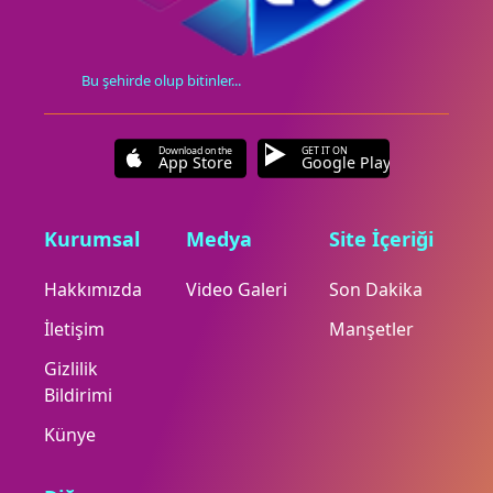
Bu şehirde olup bitinler...
Download on the
GET IT ON
App Store
Google Play
Kurumsal
Medya
Site İçeriği
Hakkımızda
Video Galeri
Son Dakika
İletişim
Manşetler
Gizlilik
Bildirimi
Künye