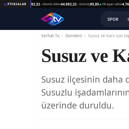
Reşat Altın
Hamit Altın
Gümüş
18-ayar-altin
PİYASALAR
44.092,32
44.092,32
95,85
4.761,45
—
—
▲
SPOR
Serhat Tv
Gündem
Susuz ve Kars için to
Susuz ve Ka
Susuz ilçesinin daha d
Susuzlu işadamlarının 
üzerinde duruldu.