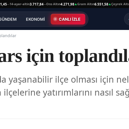
14-ayar-altin
Ons Altın
Gram Altın
Çeyrek Altın
3.717,84
4.271,98
6.551,58
10.
—
—
▲
▲
GÜNDEM
EKONOMİ
CANLI İZLE
plandılar
rs için toplandı
a yaşanabilir ilçe olması için nel
ilçelerine yatırımlarını nasıl sa