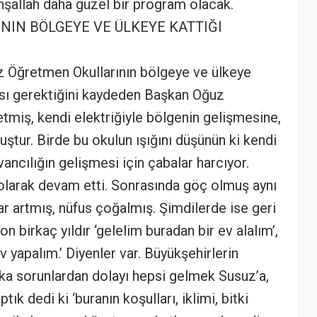
nşallah daha güzel bir program olacak.
NIN BÖLGEYE VE ÜLKEYE KATTIĞI
uz Öğretmen Okullarının bölgeye ve ülkeye
ası gerektiğini kaydeden Başkan Oğuz
etmiş, kendi elektriğiyle bölgenin gelişmesine,
uştur. Birde bu okulun ışığını düşünün ki kendi
vancılığın gelişmesi için çabalar harcıyor.
olarak devam etti. Sonrasında göç olmuş aynı
r artmış, nüfus çoğalmış. Şimdilerde ise geri
n birkaç yıldır ‘gelelim buradan bir ev alalım’,
ev yapalım.’ Diyenler var. Büyükşehirlerin
şka sorunlardan dolayı hepsi gelmek Susuz’a,
ık dedi ki ‘buranın koşulları, iklimi, bitki