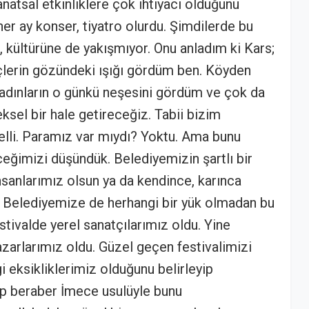
sanatsal etkinliklere çok ihtiyacı olduğunu
er ay konser, tiyatro olurdu. Şimdilerde bu
, kültürüne de yakışmıyor. Onu anladım ki Kars;
nçlerin gözündeki ışığı gördüm ben. Köyden
kadınların o günkü neşesini gördüm ve çok da
ksel bir hale getireceğiz. Tabii bizim
elli. Paramız var mıydı? Yoktu. Ama bunu
eğimizi düşündük. Belediyemizin şartlı bir
insanlarımız olsun ya da kendince, karınca
u. Belediyemize de herhangi bir yük olmadan bu
estivalde yerel sanatçılarımız oldu. Yine
azarlarımız oldu. Güzel geçen festivalimizi
 eksikliklerimiz olduğunu belirleyip
 beraber İmece usulüyle bunu