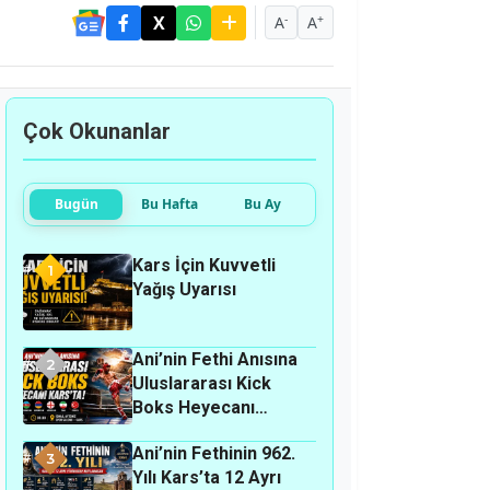
-
+
A
A
Çok Okunanlar
Bugün
Bu Hafta
Bu Ay
Kars İçin Kuvvetli
1
Yağış Uyarısı
Ani’nin Fethi Anısına
2
Uluslararası Kick
Boks Heyecanı
Kars’ta
Ani’nin Fethinin 962.
3
Yılı Kars’ta 12 Ayrı