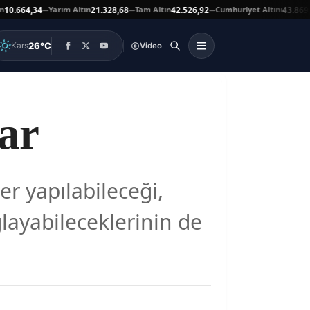
Yarım Altın
Tam Altın
Cumhuriyet Altını
664,34
21.328,68
42.526,92
43.869,00
—
—
—
▲
26°C
Kars
Video
lar
er yapılabileceği,
ğlayabileceklerinin de