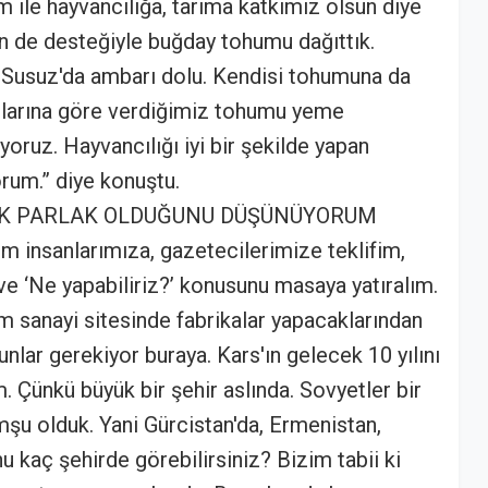
m ile hayvancılığa, tarıma katkımız olsun diye
n de desteğiyle buğday tohumu dağıttık.
 Susuz'da ambarı dolu. Kendisi tohumuna da
llarına göre verdiğimiz tohumu yeme
oruz. Hayvancılığı iyi bir şekilde yapan
rum.” diye konuştu.
 ÇOK PARLAK OLDUĞUNU DÜŞÜNÜYORUM
lim insanlarımıza, gazetecilerimize teklifim,
 ve ‘Ne yapabiliriz?’ konusunu masaya yatıralım.
m sanayi sitesinde fabrikalar yapacaklarından
nlar gerekiyor buraya. Kars'ın gelecek 10 yılını
 Çünkü büyük bir şehir aslında. Sovyetler bir
mşu olduk. Yani Gürcistan'da, Ermenistan,
 kaç şehirde görebilirsiniz? Bizim tabii ki