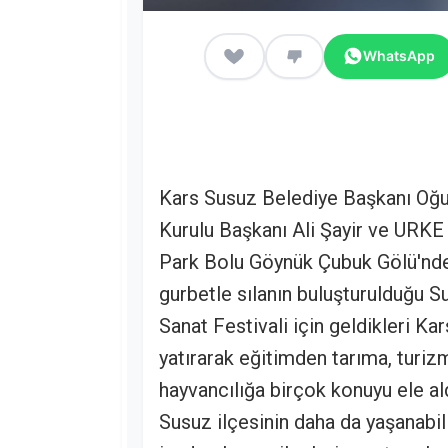
WhatsApp
Kars Susuz Belediye Başkanı Oğu
Kurulu Başkanı Ali Şayir ve URK
Park Bolu Göynük Çubuk Gölü'nde A
gurbetle sılanın buluşturulduğu Su
Sanat Festivali için geldikleri Ka
yatırarak eğitimden tarıma, turiz
hayvancılığa birçok konuyu ele ald
Susuz ilçesinin daha da yaşanabili