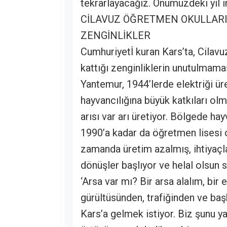
tekrarlayacağız. Önümüzdeki yıl i
CİLAVUZ ÖĞRETMEN OKULLARI
ZENGİNLİKLER
Cumhuriyetİ kuran Kars’ta, Cilav
kattığı zenginliklerin unutulmam
Yantemur, 1944’lerde elektriği ür
hayvancılığına büyük katkıları olm
arısı var arı üretiyor. Bölgede hay
1990’a kadar da öğretmen lisesi 
zamanda üretim azalmış, ihtiyaçla
dönüşler başlıyor ve helal olsun so
‘Arsa var mı? Bir arsa alalım, bir 
gürültüsünden, trafiğinden ve ba
Kars’a gelmek istiyor. Biz şunu yapt