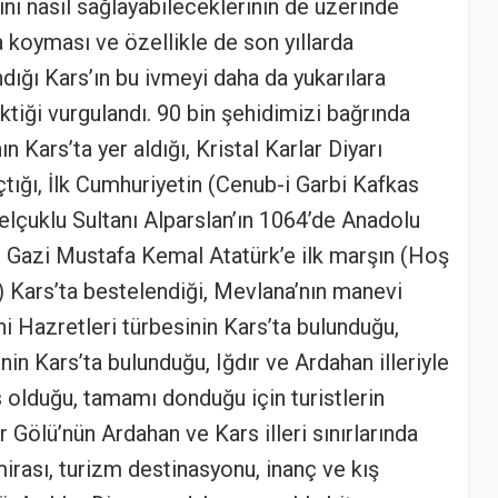
rını nasıl sağlayabileceklerinin de üzerinde
na koyması ve özellikle de son yıllarda
ığı Kars’ın bu ivmeyi daha da yukarılara
tiği vurgulandı. 90 bin şehidimizi bağrında
 Kars’ta yer aldığı, Kristal Karlar Diyarı
çtığı, İlk Cumhuriyetin (Cenub-i Garbi Kafkas
elçuklu Sultanı Alparslan’ın 1064’de Anadolu
ğı, Gazi Mustafa Kemal Atatürk’e ilk marşın (Hoş
 Kars’ta bestelendiği, Mevlana’nın manevi
 Hazretleri türbesinin Kars’ta bulunduğu,
nin Kars’ta bulunduğu, Iğdır ve Ardahan illeriyle
 olduğu, tamamı donduğu için turistlerin
 Gölü’nün Ardahan ve Kars illeri sınırlarında
 mirası, turizm destinasyonu, inanç ve kış