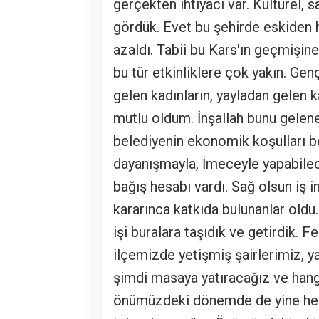
gerçekten ihtiyacı var. Kültürel, 
gördük. Evet bu şehirde eskiden h
azaldı. Tabii bu Kars'ın geçmişine
bu tür etkinliklere çok yakın. Ge
gelen kadınların, yayladan gelen 
mutlu oldum. İnşallah bunu gelene
belediyenin ekonomik koşulları b
dayanışmayla, İmeceyle yapabilec
bağış hesabı vardı. Sağ olsun iş 
kararınca katkıda bulunanlar old
işi buralara taşıdık ve getirdik. F
ilçemizde yetişmiş şairlerimiz, y
şimdi masaya yatıracağız ve hangi
önümüzdeki dönemde de yine hep