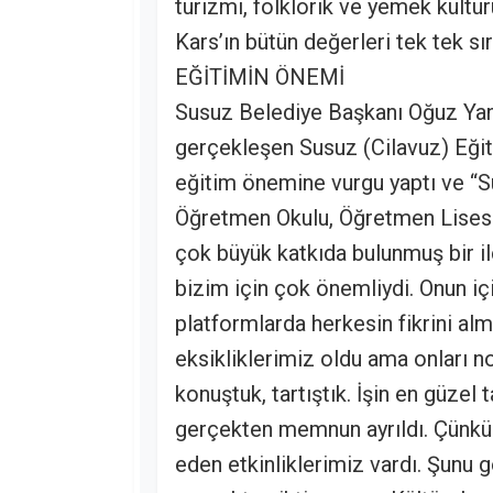
turizmi, folklorik ve yemek kültü
Kars’ın bütün değerleri tek tek sır
EĞİTİMİN ÖNEMİ
Susuz Belediye Başkanı Oğuz Yan
gerçekleşen Susuz (Cilavuz) Eğit
eğitim önemine vurgu yaptı ve “
Öğretmen Okulu, Öğretmen Lisesi 
çok büyük katkıda bulunmuş bir ilç
bizim için çok önemliydi. Onun içi
platformlarda herkesin fikrini alm
eksikliklerimiz oldu ama onları no
konuştuk, tartıştık. İşin en güzel 
gerçekten memnun ayrıldı. Çünkü 
eden etkinliklerimiz vardı. Şunu g