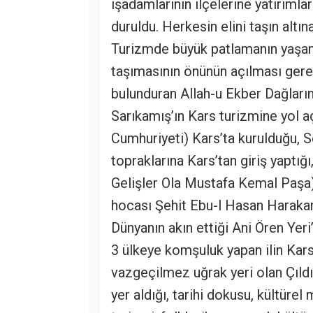
işadamlarının ilçelerine yatırımla
duruldu. Herkesin elini taşın altı
Turizmde büyük patlamanın yaşand
taşımasının önünün açılması gerek
bulunduran Allah-u Ekber Dağlarının
Sarıkamış’ın Kars turizmine yol a
Cumhuriyeti) Kars’ta kurulduğu, S
topraklarına Kars’tan giriş yaptı
Gelişler Ola Mustafa Kemal Paşa)
hocası Şehit Ebu-l Hasan Harakani
Dünyanın akın ettiği Ani Ören Yeri’
3 ülkeye komşuluk yapan ilin Kars
vazgeçilmez uğrak yeri olan Çıldır
yer aldığı, tarihi dokusu, kültürel