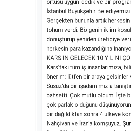
örtüsü uygun’ dedik ve bir progra
İstanbul Büyükşehir Belediyemizi
Gerçekten bununla artık herkesin
tohum verdi. Bölgenin iklim koşu
dönüştürüp yeniden üreticiye veriy
herkesin para kazandığına inanıyo
KARS'IN GELECEK 10 YILINI
Kars’taki tüm iş insanlarımıza, bi
önerim; lütfen bir araya gelsinler
Susuz’da bir işadamımızla tanıştı
bahsetti. Çok mutlu oldum. İşte bu
çok parlak olduğunu düşünüyorum.
bir dağıldıktan sonra 4 ülkeye ko
Nahçivan ve İran'a komşuyuz. Şunu