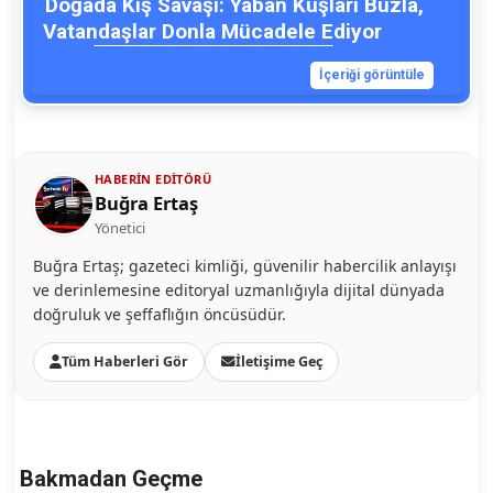
Doğada Kış Savaşı: Yaban Kuşları Buzla,
Vatandaşlar Donla Mücadele Ediyor
İçeriği görüntüle
HABERIN EDITÖRÜ
Buğra Ertaş
Yönetici
Buğra Ertaş; gazeteci kimliği, güvenilir habercilik anlayışı
ve derinlemesine editoryal uzmanlığıyla dijital dünyada
doğruluk ve şeffaflığın öncüsüdür.
Tüm Haberleri Gör
İletişime Geç
Bakmadan Geçme