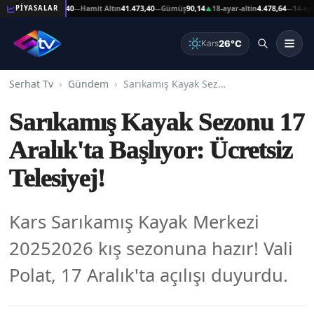
 Altın
41.473,40
Hamit Altın
41.473,40
Gümüş
90,14
18-ayar-altin
4.478,64
14-ayar-alt
PİYASALAR
—
—
▲
—
26°C
Kars
Serhat Tv
Gündem
Sarıkamış Kayak Sezonu 17 Aralık'ta Başlıyor: Ücretsiz Telesiyej!
Sarıkamış Kayak Sezonu 17
Aralık'ta Başlıyor: Ücretsiz
Telesiyej!
Kars Sarıkamış Kayak Merkezi
20252026 kış sezonuna hazır! Vali
Polat, 17 Aralık'ta açılışı duyurdu.