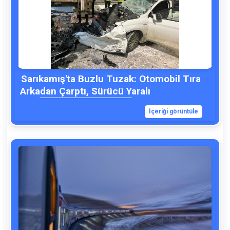
Sarıkamış'ta Buzlu Tuzak: Otomobil Tıra
Arkadan Çarptı, Sürücü Yaralı
İçeriği görüntüle