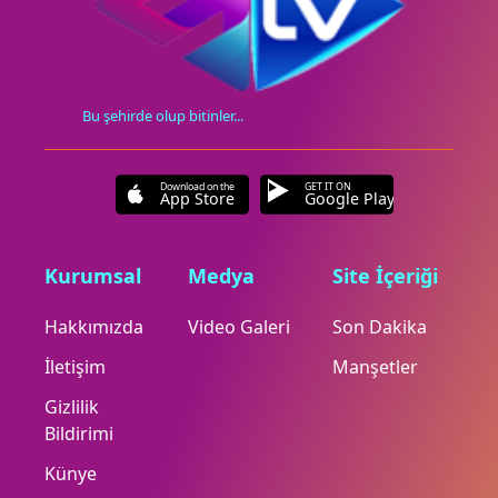
Bu şehirde olup bitinler...
Download on the
GET IT ON
App Store
Google Play
Kurumsal
Medya
Site İçeriği
Hakkımızda
Video Galeri
Son Dakika
İletişim
Manşetler
Gizlilik
Bildirimi
Künye