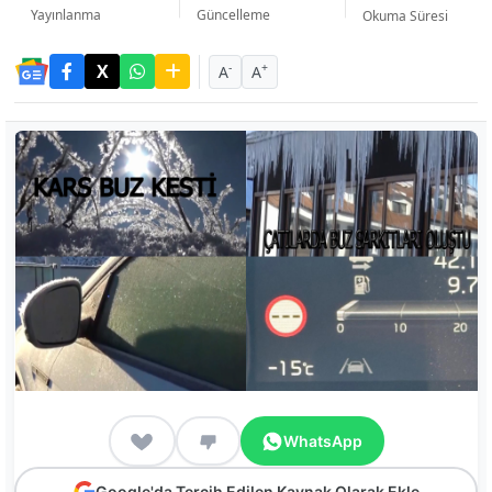
Yayınlanma
Güncelleme
Okuma Süresi
-
+
A
A
WhatsApp
Google'da Tercih Edilen Kaynak Olarak Ekle