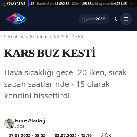
şat Altın
44.092,32
Hamit Altın
44.092,32
Gümüş
95,85
18-ayar-altin
4.761,45
14-ayar-a
PİYASALAR
—
—
▲
—
26°C
Kars
Serhat Tv
Gündem
KARS BUZ KESTİ
KARS BUZ KESTİ
Hava sıcaklığı gece -20 iken, sıcak
sabah saatlerinde - 15 olarak
kendini hissettirdi.
Emre Aladağ
Editör
2 Dk
07.01.2025 - 08:55
03.07.2025 - 15:16