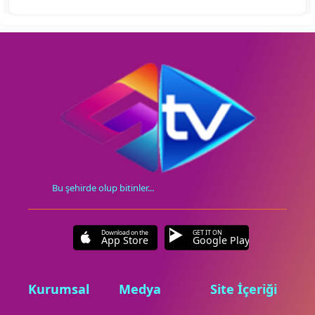
Bu şehirde olup bitinler...
Download on the
GET IT ON
App Store
Google Play
Kurumsal
Medya
Site İçeriği