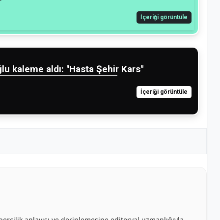
İçeriği görüntüle
lu kaleme aldı: "Hasta Şehir Kars"
İçeriği görüntüle
bercilik anlayışı ve derinlemesine editoryal uzmanlığıyla