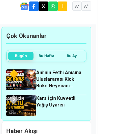
-
+
A
A
Çok Okunanlar
Bugün
Bu Hafta
Bu Ay
Ani’nin Fethi Anısına
1
Uluslararası Kick
Boks Heyecanı
Kars’ta
Kars İçin Kuvvetli
2
Yağış Uyarısı
Haber Akışı