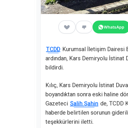
WhatsApp
TCDD
Kurumsal İletişim Dairesi B
ardından, Kars Demiryolu İstinat Du
bildirdi.
Kılıç, Kars Demiryolu İstinat Duvar
boyandıktan sonra eski haline dö
Gazeteci
Salih Şahin
de, TCDD Ku
haberde belirtilen sorunun gideri
teşekkürlerini iletti.