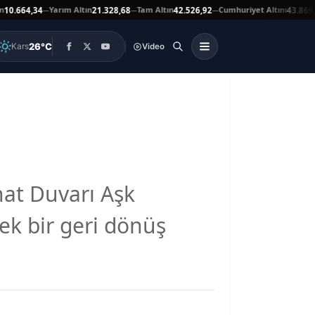
Yarım Altın
Tam Altın
Cumhuriyet Altını
A
64,34
21.328,68
42.526,92
43.869,00
—
—
—
▲
26°C
Kars
Video
nat Duvarı Aşk
k bir geri dönüş