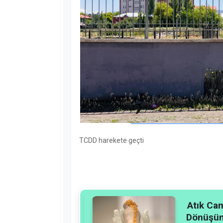
TCDD harekete geçti
Atık Cam
Dönüşü