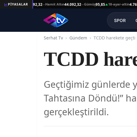
eşat Altın
Hamit Altın
Gümüş
18-ayar-altin
PİYASALAR
44.092,32
44.092,32
95,85
4.761,45
—
—
▲
—
SPOR
Serhat Tv
Gündem
TCDD harekete geçti
TCDD harek
Geçtiğimiz günlerde y
Tahtasına Döndü!” ha
gerçekleştirildi.