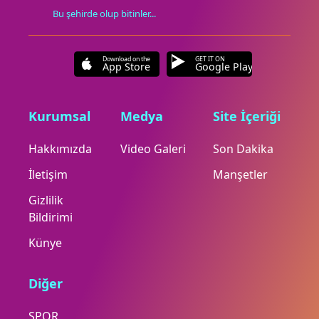
Bu şehirde olup bitinler...
Download on the
GET IT ON
App Store
Google Play
Kurumsal
Medya
Site İçeriği
Hakkımızda
Video Galeri
Son Dakika
İletişim
Manşetler
Gizlilik
Bildirimi
Künye
Diğer
SPOR