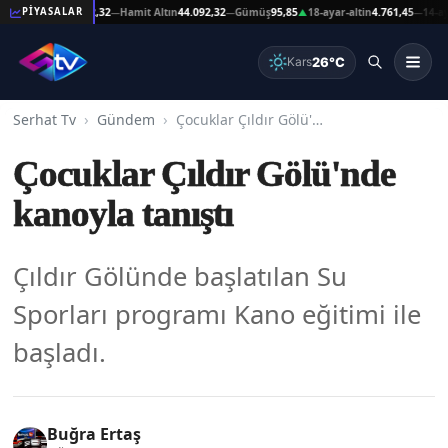
at Altın
44.092,32
Hamit Altın
44.092,32
Gümüş
95,85
18-ayar-altin
4.761,45
14-ayar-al
PİYASALAR
—
—
▲
—
26°C
Kars
Serhat Tv
Gündem
Çocuklar Çıldır Gölü'nde kanoyla tanıştı
Çocuklar Çıldır Gölü'nde
kanoyla tanıştı
Çıldır Gölünde başlatılan Su
Sporları programı Kano eğitimi ile
başladı.
Buğra Ertaş