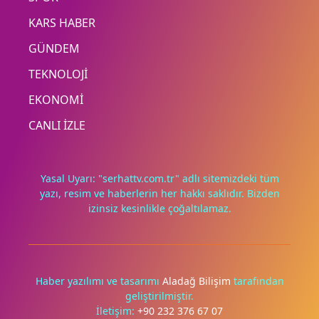
KARS HABER
GÜNDEM
TEKNOLOJİ
EKONOMİ
CANLI İZLE
Yasal Uyarı: "serhattv.com.tr" adlı sitemizdeki tüm
yazı, resim ve haberlerin her hakkı saklıdır. Bizden
izinsiz kesinlikle çoğaltılamaz.
Deneyimini iyileştirmek ve içeriğimizi geliştirmek için çerezler
kullanıyoruz. Zorunlu çerezler her zaman çalışır; diğerleri
yalnızca onayınla.
Haber yazılımı ve tasarımı
Aladağ Bilişim
tarafından
geliştirilmiştir.
Tümünü reddet
Tercihleri yönet
İletişim:
+90 232 376 67 07