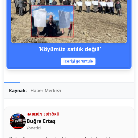
''Köyümüz satılık değil!''
İçeriği görüntüle
Kaynak:
Haber Merkezi
HABERIN EDITÖRÜ
Buğra Ertaş
Yönetici