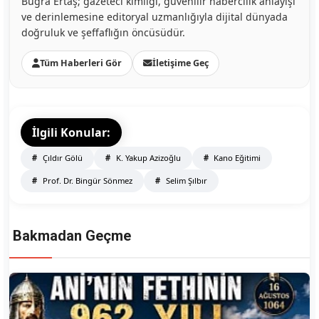
Buğra Ertaş; gazeteci kimliği, güvenilir habercilik anlayışı
ve derinlemesine editoryal uzmanlığıyla dijital dünyada
doğruluk ve şeffaflığın öncüsüdür.
Tüm Haberleri Gör
İletişime Geç
İlgili Konular:
Çıldır Gölü
K. Yakup Azizoğlu
Kano Eğitimi
Prof. Dr. Bingür Sönmez
Selim Şılbır
Bakmadan Geçme