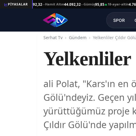
at Altın
Hamit Altın
Gümüş
18-ayar-altin
1
PİYASALAR
44.092,32
44.092,32
95,85
4.761,45
—
—
▲
—
SPOR
Serhat Tv
Gündem
Yelkenliler Çıldır Gö
Yelkenliler
ali Polat, "Kars'ın en
Gölü'ndeyiz. Geçen y
yürüttüğümüz proje ka
Çıldır Gölü'nde yapılm