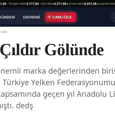
4-ayar-altin
Ons Altın
Gram Altın
Çeyrek Altın
3.717,84
4.271,98
6.551,58
10.66
—
▲
▲
GÜNDEM
EKONOMİ
CANLI İZLE
lünde
 Çıldır Gölünde
 önemli marka değerlerinden biris
ıl Türkiye Yelken Federasyonumu
psamında geçen yıl Anadolu Ligi
ıştı. dedş