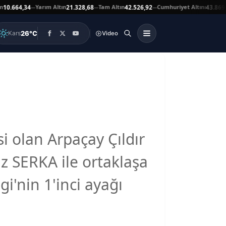
Yarım Altın
Tam Altın
Cumhuriyet Altını
Ata
4,34
21.328,68
42.526,92
43.869,00
—
—
—
▲
26°C
Kars
Video
i olan Arpaçay Çıldır
z SERKA ile ortaklaşa
'nin 1'inci ayağı