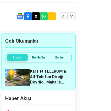
-
+
A
A
Çok Okunanlar
Bugün
Bu Hafta
Bu Ay
Kars'ta TELEKOM'a
1
Ait Telefon Direği
Devrildi, Mahalle
Sakinleri Önlem
Bekliyor
Haber Akışı