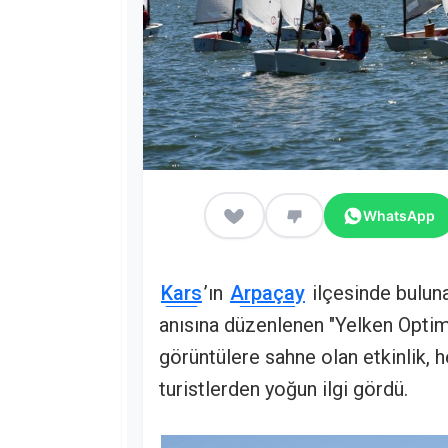
WhatsApp
Kars
’ın
Arpaçay
ilçesinde buluna
anısına düzenlenen "Yelken Optimis
görüntülere sahne olan etkinlik, 
turistlerden yoğun ilgi gördü.