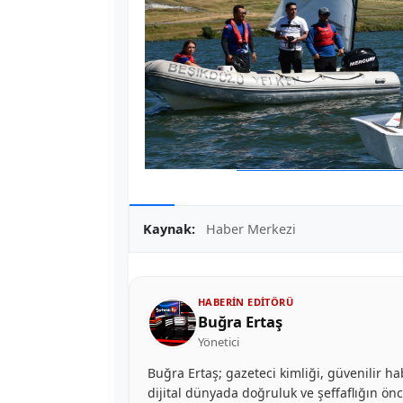
Kaynak:
Haber Merkezi
HABERIN EDITÖRÜ
Buğra Ertaş
Yönetici
Buğra Ertaş; gazeteci kimliği, güvenilir ha
dijital dünyada doğruluk ve şeffaflığın ön