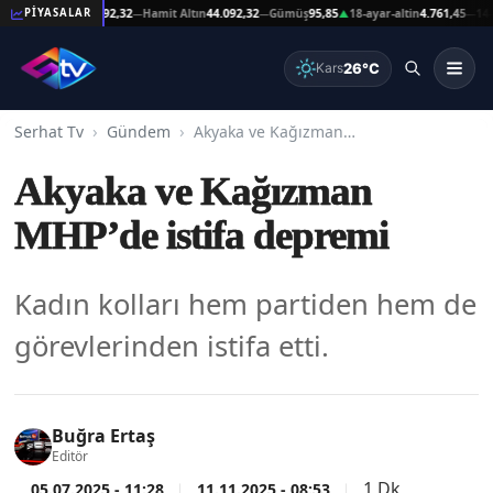
eşat Altın
44.092,32
Hamit Altın
44.092,32
Gümüş
95,85
18-ayar-altin
4.761,45
14-ayar-
PİYASALAR
—
—
▲
—
26°C
Kars
Serhat Tv
Gündem
Akyaka ve Kağızman MHP’de istifa depremi
Akyaka ve Kağızman
MHP’de istifa depremi
Kadın kolları hem partiden hem de
görevlerinden istifa etti.
Buğra Ertaş
Editör
1 Dk
05.07.2025 - 11:28
11.11.2025 - 08:53