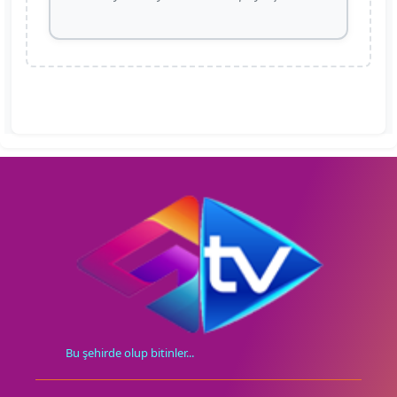
Bu şehirde olup bitinler...