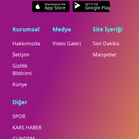
Download on the
GET IT ON
App Store
Google Play
Kurumsal
Medya
Site İçeriği
Hakkımızda
Video Galeri
Son Dakika
İletişim
Manşetler
Gizlilik
Bildirimi
Künye
Diğer
SPOR
KARS HABER
GÜNDEM