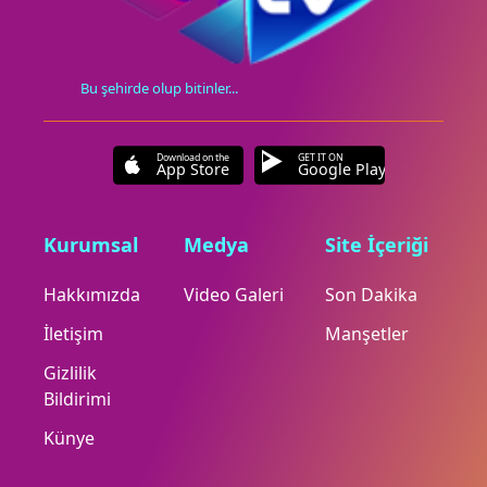
Bu şehirde olup bitinler...
Download on the
GET IT ON
App Store
Google Play
Kurumsal
Medya
Site İçeriği
Hakkımızda
Video Galeri
Son Dakika
İletişim
Manşetler
Gizlilik
Bildirimi
Künye