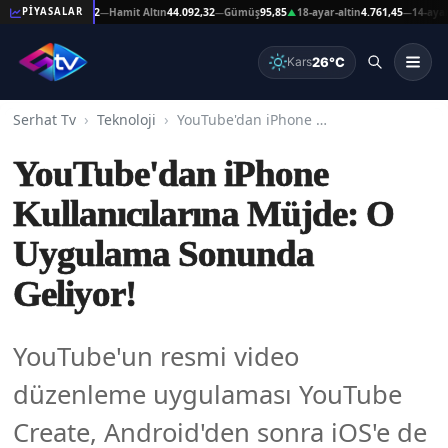
 Altın
44.092,32
Hamit Altın
44.092,32
Gümüş
95,85
18-ayar-altin
4.761,45
14-ayar-alti
PİYASALAR
—
—
▲
—
26°C
Kars
Serhat Tv
Teknoloji
YouTube'dan iPhone Kullanıcılarına Müjde: O Uygulama Sonunda Geliyor!
YouTube'dan iPhone
Kullanıcılarına Müjde: O
Uygulama Sonunda
Geliyor!
YouTube'un resmi video
düzenleme uygulaması YouTube
Create, Android'den sonra iOS'e de