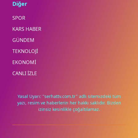
Diğer
SPOR
KARS HABER
GÜNDEM
TEKNOLOJİ
EKONOMİ
CANLI İZLE
Yasal Uyarı: "serhattv.com.tr" adlı sitemizdeki tüm
yazı, resim ve haberlerin her hakkı saklıdır. Bizden
izinsiz kesinlikle çoğaltılamaz.
Deneyimini iyileştirmek ve içeriğimizi geliştirmek için çerezler
kullanıyoruz. Zorunlu çerezler her zaman çalışır; diğerleri