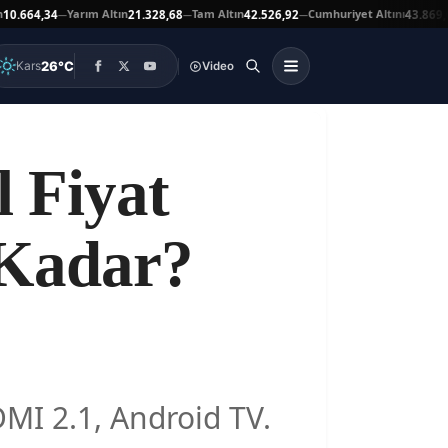
Yarım Altın
Tam Altın
Cumhuriyet Altını
664,34
21.328,68
42.526,92
43.869,00
—
—
—
▲
26°C
Kars
Video
l Fiyat
 Kadar?
DMI 2.1, Android TV.