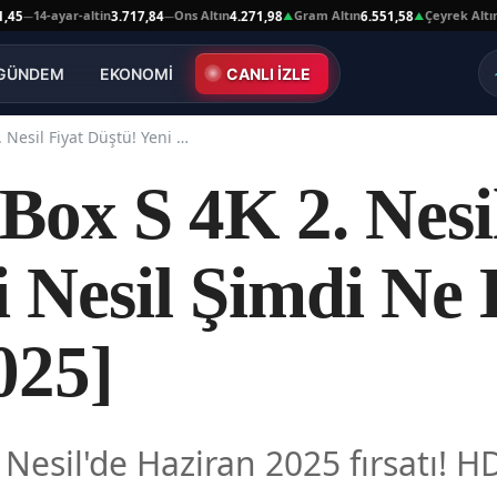
14-ayar-altin
Ons Altın
Gram Altın
Çeyrek Altın
3.717,84
4.271,98
6.551,58
10.
—
—
▲
▲
GÜNDEM
EKONOMİ
CANLI İZLE
Xiaomi Mi Box S 4K 2. Nesil Fiyat Düştü! Yeni Nesil Şimdi Ne Kadar? [Haziran 2025]
Box S 4K 2. Nesi
i Nesil Şimdi Ne
025]
Nesil'de Haziran 2025 fırsatı! H