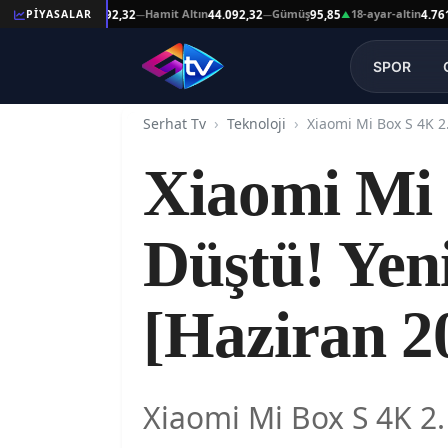
eşat Altın
Hamit Altın
Gümüş
18-ayar-altin
PİYASALAR
44.092,32
44.092,32
95,85
4.761,45
—
—
▲
SPOR
Serhat Tv
Teknoloji
Xiaomi Mi 
Düştü! Yen
[Haziran 2
Xiaomi Mi Box S 4K 2. 