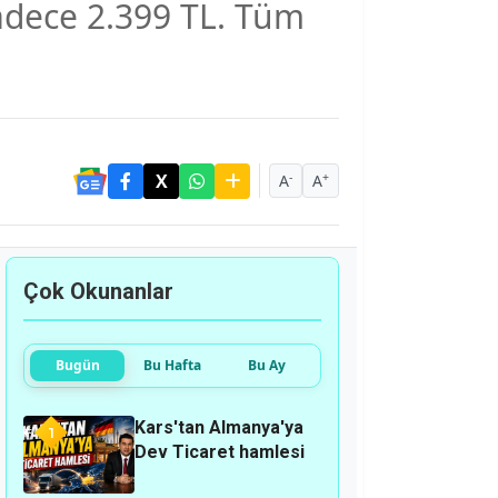
sadece 2.399 TL. Tüm
-
+
A
A
Çok Okunanlar
Bugün
Bu Hafta
Bu Ay
Kars'tan Almanya'ya
1
Dev Ticaret hamlesi