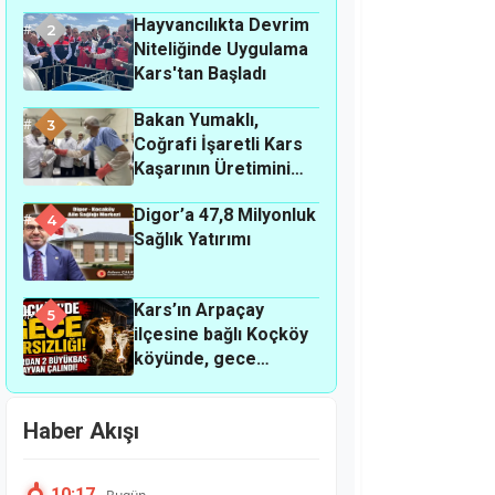
Hayvancılıkta Devrim
2
Niteliğinde Uygulama
Kars'tan Başladı
Bakan Yumaklı,
3
Coğrafi İşaretli Kars
Kaşarının Üretimini
Yerinde İnceledi
Digor’a 47,8 Milyonluk
4
Sağlık Yatırımı
Kars’ın Arpaçay
5
ilçesine bağlı Koçköy
köyünde, gece
hırsızlık olayı
meydana geldi.
Haber Akışı
10:17