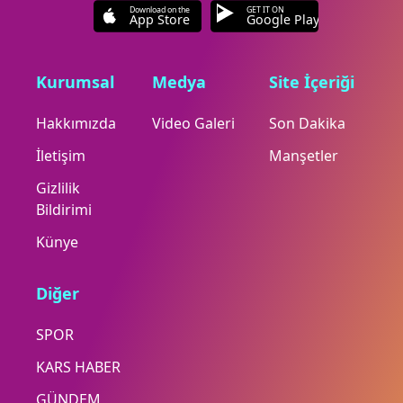
Download on the
GET IT ON
App Store
Google Play
Kurumsal
Medya
Site İçeriği
Hakkımızda
Video Galeri
Son Dakika
İletişim
Manşetler
Gizlilik
Bildirimi
Künye
Diğer
SPOR
KARS HABER
GÜNDEM