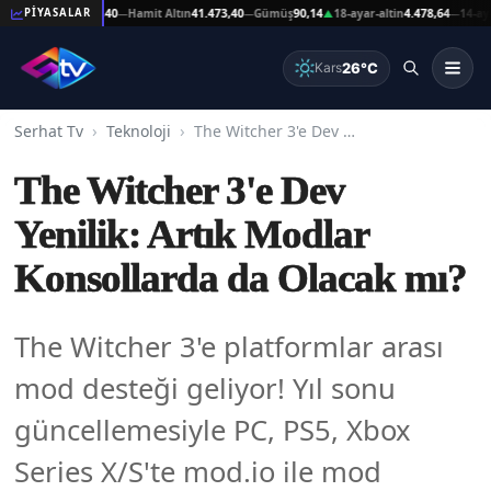
t Altın
41.473,40
Hamit Altın
41.473,40
Gümüş
90,14
18-ayar-altin
4.478,64
14-ayar-al
PİYASALAR
—
—
▲
—
26°C
Kars
Serhat Tv
Teknoloji
The Witcher 3'e Dev Yenilik: Artık Modlar Konsollarda da Olacak mı?
The Witcher 3'e Dev
Yenilik: Artık Modlar
Konsollarda da Olacak mı?
The Witcher 3'e platformlar arası
mod desteği geliyor! Yıl sonu
güncellemesiyle PC, PS5, Xbox
Series X/S'te mod.io ile mod