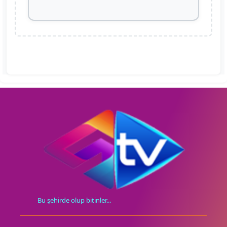
Bu şehirde olup bitinler...