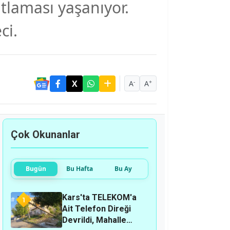
tlaması yaşanıyor.
ci.
-
+
A
A
Çok Okunanlar
Bugün
Bu Hafta
Bu Ay
Kars'ta TELEKOM'a
1
Ait Telefon Direği
Devrildi, Mahalle