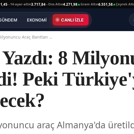
14-ayar-altin
Ons Altın
Gram Altın
Çeyrek Altın
3.717,84
4.271,98
6.551,58
10.6
—
—
▲
▲
GÜNDEM
EKONOMİ
CANLI İZLE
Tesla Tarih Yazdı: 8 Milyonuncu Araç Banttan İndi! Peki Türkiye'ye Ne Zaman Gelecek?
h Yazdı: 8 Milyo
di! Peki Türkiye
ecek?
lyonuncu araç Almanya'da üretild