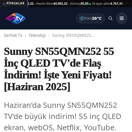
şat Altın
44.092,32
Hamit Altın
44.092,32
Gümüş
95,85
18-ayar-altin
4.761,45
14-ayar-a
PİYASALAR
—
—
▲
—
26°C
Kars
Serhat Tv
Teknoloji
Sunny SN55QMN252 55 İnç QLED TV'de Flaş İndirim! İşte Yeni Fiyatı! [Haziran 2025]
Sunny SN55QMN252 55
İnç QLED TV'de Flaş
İndirim! İşte Yeni Fiyatı!
[Haziran 2025]
Haziran'da Sunny SN55QMN252
TV'de büyük indirim! 55 inç QLED
ekran, webOS, Netflix, YouTube.