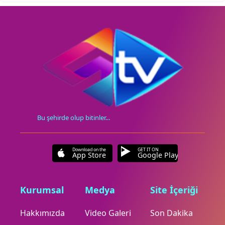
Bu şehirde olup bitinler...
Download on the
GET IT ON
App Store
Google Play
Kurumsal
Medya
Site İçeriği
Hakkımızda
Video Galeri
Son Dakika