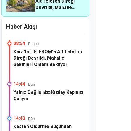
Ait Telefon Direği
Devrildi, Mahalle
Sakinleri Önlem
Bekliyor
Haber Akışı
08:54
Bugün
Kars'ta TELEKOM'a Ait Telefon
Direği Devrildi, Mahalle
Sakinleri Önlem Bekliyor
14:44
Dün
Yalnız Değilsiniz: Kızılay Kapınızı
Çalıyor
14:43
Dün
Kasten Öldürme Suçundan