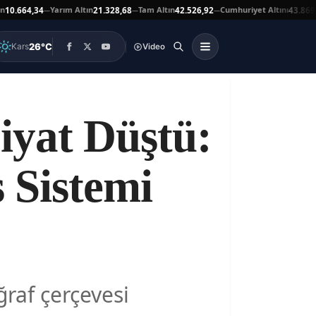
Yarım Altın
Tam Altın
Cumhuriyet Altını
664,34
21.328,68
42.526,92
43.869,00
—
—
—
▲
26°C
Kars
Video
yat Düştü:
s Sistemi
raf çerçevesi