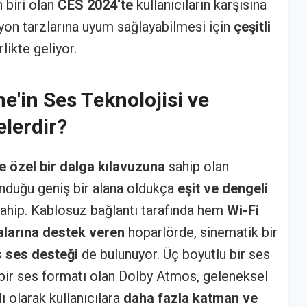
 biri olan
CES 2024‘te
kullanıcıların karşısına
syon tarzlarına uyum sağlayabilmesi için
çeşitli
rlikte geliyor.
'in Ses Teknolojisi ve
elerdir?
e özel bir dalga kılavuzuna
sahip olan
duğu geniş bir alana oldukça
eşit ve dengeli
ahip. Kablosuz bağlantı tarafında hem
Wi-Fi
alarına destek veren
hoparlörde, sinematik bir
 ses desteği
de bulunuyor. Üç boyutlu bir ses
i bir ses formatı olan Dolby Atmos, geleneksel
ı olarak kullanıcılara
daha fazla katman ve