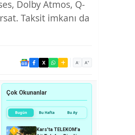
 ses, Dolby Atmos, Q-
rsat. Taksit imkanı da
-
+
A
A
Çok Okunanlar
Bugün
Bu Hafta
Bu Ay
Kars'ta TELEKOM'a
1