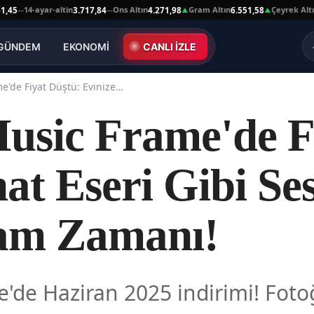
14-ayar-altin
Ons Altın
Gram Altın
Çeyrek Altın
3.717,84
4.271,98
6.551,58
10.
—
—
▲
▲
GÜNDEM
EKONOMİ
CANLI İZLE
Samsung Music Frame'de Fiyat Düştü: Evinize Sanat Eseri Gibi Ses Sistemi Almanın Tam Zamanı!
sic Frame'de Fi
at Eseri Gibi Se
am Zamanı!
de Haziran 2025 indirimi! Fotoğ