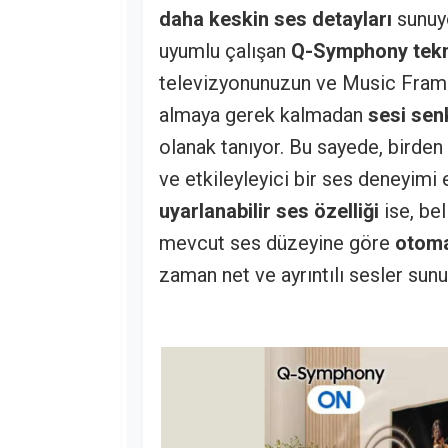
daha keskin ses detayları
sunuyo
uyumlu çalışan
Q-Symphony tekn
televizyonunuzun ve Music Frame’
almaya gerek kalmadan
sesi sen
olanak tanıyor. Bu sayede, birden
ve etkileyleyici bir ses deneyimi 
uyarlanabilir ses özelliği
ise, bel
mevcut ses düzeyine göre
otoma
zaman net ve ayrıntılı sesler sunu