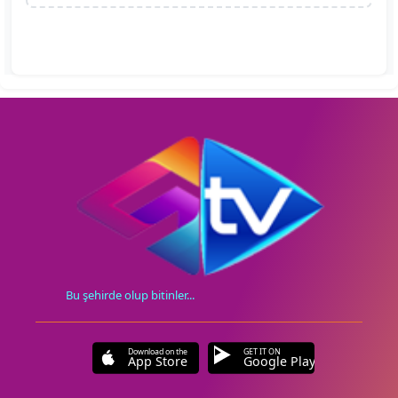
Bu şehirde olup bitinler...
Download on the
GET IT ON
App Store
Google Play