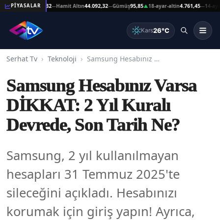
t Altın
44.092,32
Hamit Altın
44.092,32
Gümüş
95,85
18-ayar-altin
4.761,45
14-ayar-alt
PİYASALAR
—
—
▲
—
26°C
Kars
Serhat Tv
Teknoloji
Samsung Hesabınız Varsa DİKKAT: 2 Yıl Kuralı Devrede, Son Tarih Ne?
Samsung Hesabınız Varsa
DİKKAT: 2 Yıl Kuralı
Devrede, Son Tarih Ne?
Samsung, 2 yıl kullanılmayan
hesapları 31 Temmuz 2025'te
sileceğini açıkladı. Hesabınızı
korumak için giriş yapın! Ayrıca,