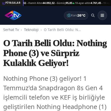
t Altın
44.092,32
Hamit Altın
44.092,32
Gümüş
95,85
18-ayar-altin
4.761,45
14-ayar-alt
PİYASALAR
—
—
▲
—
26°C
Kars
Serhat Tv
Teknoloji
O Tarih Belli Oldu: Nothing Phone (3) ve Sürpriz Kulaklık Geliyor!
O Tarih Belli Oldu: Nothing
Phone (3) ve Sürpriz
Kulaklık Geliyor!
Nothing Phone (3) geliyor! 1
Temmuz'da Snapdragon 8s Gen 4
işlemcili telefon ve KEF iş birliğiyle
geliştirilen Nothing Headphone (1)