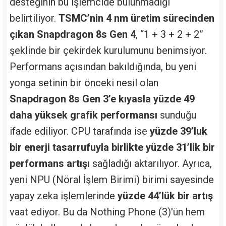
desteğinin bu işlemcide bulunmadığı
belirtiliyor.
TSMC’nin 4 nm üretim sürecinden
çıkan Snapdragon 8s Gen 4
, “1 + 3 + 2 + 2”
şeklinde bir çekirdek kurulumunu benimsiyor.
Performans açısından bakıldığında, bu yeni
yonga setinin bir önceki nesil olan
Snapdragon 8s Gen 3’e kıyasla yüzde 49
daha yüksek grafik performansı
sunduğu
ifade ediliyor. CPU tarafında ise
yüzde 39’luk
bir enerji tasarrufuyla birlikte yüzde 31’lik bir
performans artışı
sağladığı aktarılıyor. Ayrıca,
yeni NPU (Nöral İşlem Birimi) birimi sayesinde
yapay zeka işlemlerinde
yüzde 44’lük bir artış
vaat ediyor. Bu da Nothing Phone (3)'ün hem