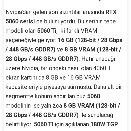
Nvidia'dan gelen son sızıntılar arasında
RTX
5060 serisi
de bulunuyordu. Bu serinin tepe
modeli olan
5060 Ti
, iki farklı VRAM
seçeneğiyle geliyor:
16 GB (128-bit / 28 Gbps
/ 448 GB/s GDDR7)
ve
8 GB VRAM (128-bit /
28 Gbps / 448 GB/s GDDR7)
. Hatırlanacağı
üzere Nvidia, bir önceki nesil olan 4060 Ti
ekran kartını da 8 GB ve 16 GB VRAM
kapasiteleriyle piyasaya sürmüştü. Daha alt bir
segmentte konumlandırılan düz
5060
modelinin ise yalnızca
8 GB VRAM (128-bit /
28 Gbps / 448 GB/s GDDR7)
ile sunulacağı
belirtiliyor.
5060 Ti
için açıklanan
180W TGP