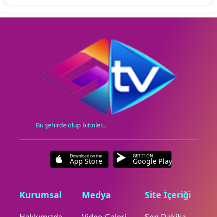
Bu şehirde olup bitinler...
Download on the
GET IT ON
App Store
Google Play
Kurumsal
Medya
Site İçeriği