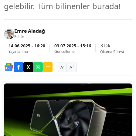
gelebilir. Tüm bilinenler burada!
Emre Aladağ
Editör
3 Dk
14.06.2025 - 16:20
03.07.2025 - 15:16
Yayınlanma
Güncelleme
Okuma Süresi
-
+
A
A