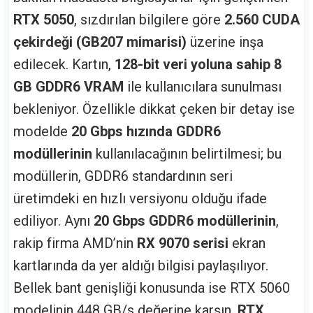
RTX 5050
, sızdırılan bilgilere göre
2.560 CUDA
çekirdeği (GB207 mimarisi)
üzerine inşa
edilecek. Kartın,
128-bit veri yoluna sahip 8
GB GDDR6 VRAM
ile kullanıcılara sunulması
bekleniyor. Özellikle dikkat çeken bir detay ise
modelde
20 Gbps hızında GDDR6
modüllerinin
kullanılacağının belirtilmesi; bu
modüllerin, GDDR6 standardının seri
üretimdeki en hızlı versiyonu olduğu ifade
ediliyor. Aynı
20 Gbps GDDR6 modüllerinin
,
rakip firma AMD’nin
RX 9070 serisi
ekran
kartlarında da yer aldığı bilgisi paylaşılıyor.
Bellek bant genişliği konusunda ise RTX 5060
modelinin 448 GB/s değerine karşın,
RTX