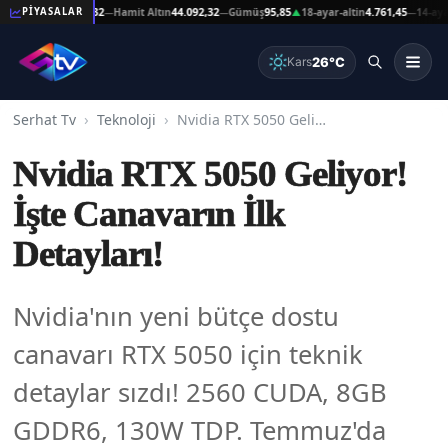
 Altın
44.092,32
Hamit Altın
44.092,32
Gümüş
95,85
18-ayar-altin
4.761,45
14-ayar-alti
PİYASALAR
—
—
▲
—
26°C
Kars
Serhat Tv
Teknoloji
Nvidia RTX 5050 Geliyor! İşte Canavarın İlk Detayları!
Nvidia RTX 5050 Geliyor!
İşte Canavarın İlk
Detayları!
Nvidia'nın yeni bütçe dostu
canavarı RTX 5050 için teknik
detaylar sızdı! 2560 CUDA, 8GB
GDDR6, 130W TDP. Temmuz'da