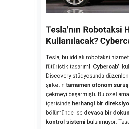
Tesla'nın Robotaksi 
Kullanılacak? Cyberca
Tesla, bu iddialı robotaksi hizmet
fütüristik tasarımlı
Cybercab
’ı k
Discovery stüdyosunda düzenlenen
şirketin
tamamen otonom sürüşe 
çekmeyi başarmıştı. Bu özel ama
içerisinde
herhangi bir direksiyo
bölümünde ise
devasa bir dokun
kontrol sistemi
bulunmuyor. Tasar