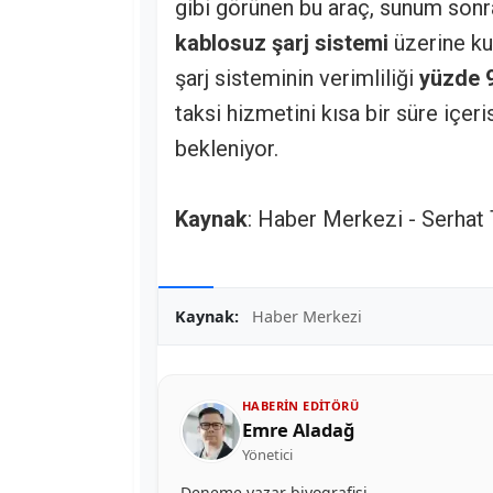
gibi görünen bu araç, sunum sonras
kablosuz şarj sistemi
üzerine ku
şarj sisteminin verimliliği
yüzde 9
taksi hizmetini kısa bir süre içer
bekleniyor.
Kaynak
: Haber Merkezi - Serhat
Kaynak:
Haber Merkezi
HABERIN EDITÖRÜ
Emre Aladağ
Yönetici
Deneme yazar biyografisi