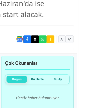
Haziran'da ise
 start alacak.
-
+
A
A
Çok Okunanlar
Bugün
Bu Hafta
Bu Ay
Henüz haber bulunmuyor