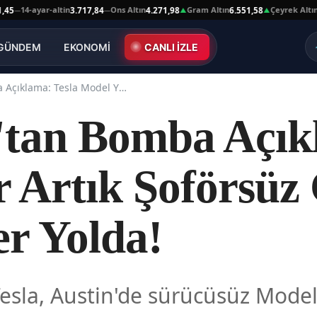
14-ayar-altin
Ons Altın
Gram Altın
Çeyrek Altın
3.717,84
4.271,98
6.551,58
10.6
—
▲
▲
GÜNDEM
EKONOMİ
CANLI İZLE
Elon Musk'tan Bomba Açıklama: Tesla Model Y'ler Artık Şoförsüz Geziyor, Robotaksiler Yolda!
tan Bomba Açıkl
 Artık Şoförsüz 
er Yolda!
sla, Austin'de sürücüsüz Model