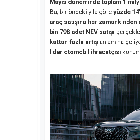
Mayıs döneminde toplam 1 milyo
Bu, bir önceki yıla göre
yüzde 14
araç satışına her zamankinden da
bin 798 adet NEV satışı
gerçekle
kattan fazla artış
anlamına geliyo
lider otomobil ihracatçısı
konumu