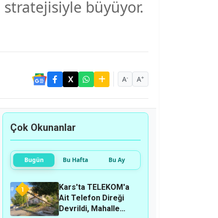
 stratejisiyle büyüyor.
-
+
A
A
Çok Okunanlar
Bugün
Bu Hafta
Bu Ay
Kars'ta TELEKOM'a
1
Ait Telefon Direği
Devrildi, Mahalle