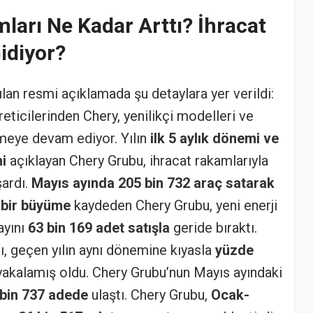
ları Ne Kadar Arttı? İhracat
idiyor?
pılan resmi açıklamada şu detaylara yer verildi:
ticilerinden Chery, yenilikçi modelleri ve
meye devam ediyor. Yılın
ilk 5 aylık dönemi ve
ni
açıklayan Chery Grubu, ihracat rakamlarıyla
şardı.
Mayıs ayında 205 bin 732 araç satarak
k bir büyüme
kaydeden Chery Grubu, yeni enerji
ayını
63 bin 169 adet satışla
geride bıraktı.
rı, geçen yılın aynı dönemine kıyasla
yüzde
akalamış oldu. Chery Grubu’nun Mayıs ayındaki
 bin 737 adede
ulaştı. Chery Grubu,
Ocak-