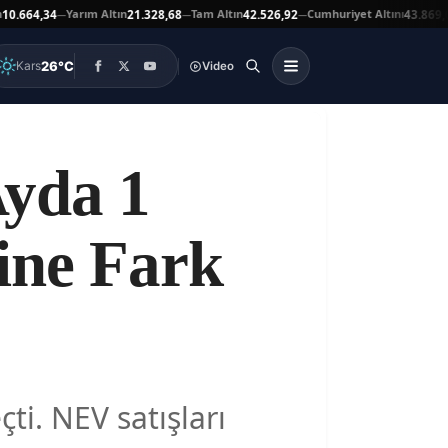
Yarım Altın
Tam Altın
Cumhuriyet Altını
At
4,34
21.328,68
42.526,92
43.869,00
—
—
—
▲
26°C
Kars
Video
yda 1
ine Fark
ti. NEV satışları