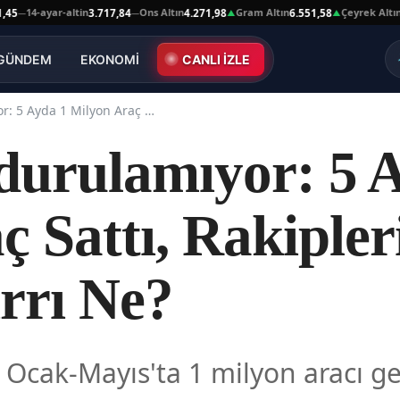
4-ayar-altin
Ons Altın
Gram Altın
Çeyrek Altın
3.717,84
4.271,98
6.551,58
10.66
—
▲
▲
GÜNDEM
EKONOMİ
CANLI İZLE
Chery Durdurulamıyor: 5 Ayda 1 Milyon Araç Sattı, Rakiplerine Fark Attı! İşte Sırrı Ne?
urulamıyor: 5 A
ç Sattı, Rakipler
ırrı Ne?
 Ocak-Mayıs'ta 1 milyon aracı geç