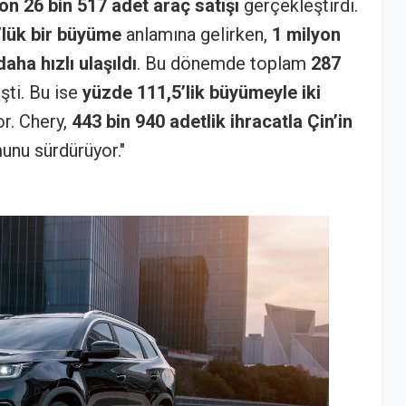
n 26 bin 517 adet araç satışı
gerçekleştirdi.
’lük bir büyüme
anlamına gelirken,
1 milyon
ha hızlı ulaşıldı
. Bu dönemde toplam
287
şti. Bu ise
yüzde 111,5’lik büyümeyle iki
r. Chery,
443 bin 940 adetlik ihracatla Çin’in
nu sürdürüyor."