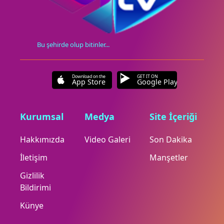
Bu şehirde olup bitinler...
Download on the
GET IT ON
App Store
Google Play
Kurumsal
Medya
Site İçeriği
Hakkımızda
Video Galeri
Son Dakika
İletişim
Manşetler
Gizlilik
Bildirimi
Künye