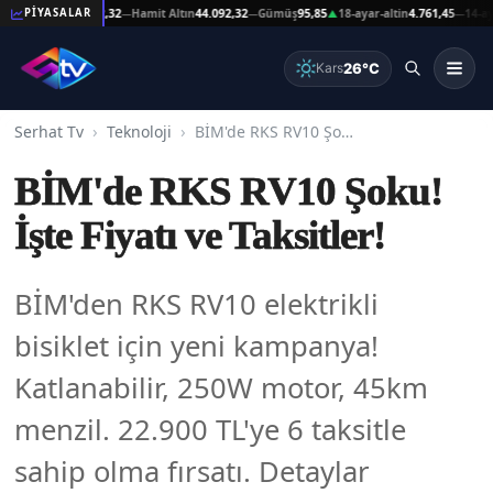
at Altın
44.092,32
Hamit Altın
44.092,32
Gümüş
95,85
18-ayar-altin
4.761,45
14-ayar-al
PİYASALAR
—
—
▲
—
26°C
Kars
Serhat Tv
Teknoloji
BİM'de RKS RV10 Şoku! İşte Fiyatı ve Taksitler!
BİM'de RKS RV10 Şoku!
İşte Fiyatı ve Taksitler!
BİM'den RKS RV10 elektrikli
bisiklet için yeni kampanya!
Katlanabilir, 250W motor, 45km
menzil. 22.900 TL'ye 6 taksitle
sahip olma fırsatı. Detaylar