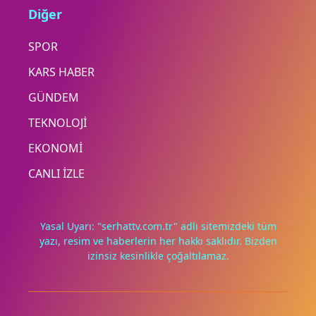
Diğer
SPOR
KARS HABER
GÜNDEM
TEKNOLOJİ
EKONOMİ
CANLI İZLE
Yasal Uyarı: "serhattv.com.tr" adlı sitemizdeki tüm
yazı, resim ve haberlerin her hakkı saklıdır. Bizden
izinsiz kesinlikle çoğaltılamaz.
Deneyimini iyileştirmek ve içeriğimizi geliştirmek için çerezler
kullanıyoruz. Zorunlu çerezler her zaman çalışır; diğerleri