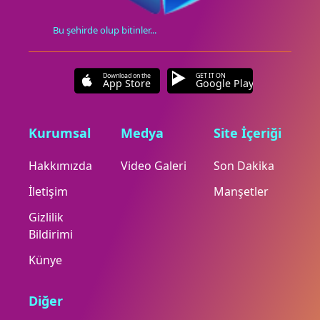
Bu şehirde olup bitinler...
Download on the
GET IT ON
App Store
Google Play
Kurumsal
Medya
Site İçeriği
Hakkımızda
Video Galeri
Son Dakika
İletişim
Manşetler
Gizlilik
Bildirimi
Künye
Diğer