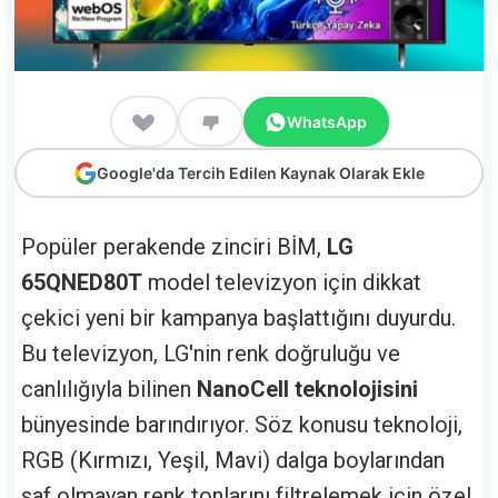
WhatsApp
Google'da Tercih Edilen Kaynak Olarak Ekle
Popüler perakende zinciri BİM,
LG
65QNED80T
model televizyon için dikkat
çekici yeni bir kampanya başlattığını duyurdu.
Bu televizyon, LG'nin renk doğruluğu ve
canlılığıyla bilinen
NanoCell teknolojisini
bünyesinde barındırıyor. Söz konusu teknoloji,
RGB (Kırmızı, Yeşil, Mavi) dalga boylarından
saf olmayan renk tonlarını filtrelemek için özel