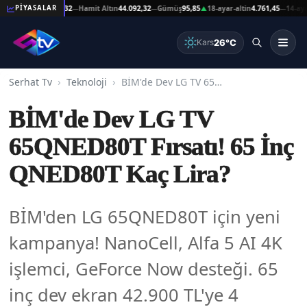
 Altın
44.092,32
Hamit Altın
44.092,32
Gümüş
95,85
18-ayar-altin
4.761,45
14-ayar-alt
PİYASALAR
—
—
▲
—
26°C
Kars
Serhat Tv
Teknoloji
BİM'de Dev LG TV 65QNED80T Fırsatı! 65 İnç QNED80T Kaç Lira?
BİM'de Dev LG TV
65QNED80T Fırsatı! 65 İnç
QNED80T Kaç Lira?
BİM'den LG 65QNED80T için yeni
kampanya! NanoCell, Alfa 5 AI 4K
işlemci, GeForce Now desteği. 65
inç dev ekran 42.900 TL'ye 4