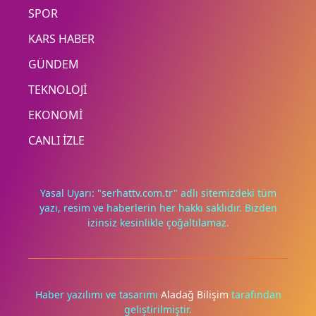
SPOR
KARS HABER
GÜNDEM
TEKNOLOJİ
EKONOMİ
CANLI İZLE
Yasal Uyarı: "serhattv.com.tr" adlı sitemizdeki tüm
yazı, resim ve haberlerin her hakkı saklıdır. Bizden
izinsiz kesinlikle çoğaltılamaz.
Deneyimini iyileştirmek ve içeriğimizi geliştirmek için çerezler
kullanıyoruz. Zorunlu çerezler her zaman çalışır; diğerleri
yalnızca onayınla.
Haber yazılımı ve tasarımı
Aladağ Bilişim
tarafından
geliştirilmiştir.
Tümünü reddet
Tercihleri yönet