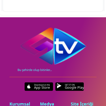
Bu şehirde olup bitinler...
Download on the
GET IT ON
App Store
Google Play
Kurumsal
Medya
Site İçeriği