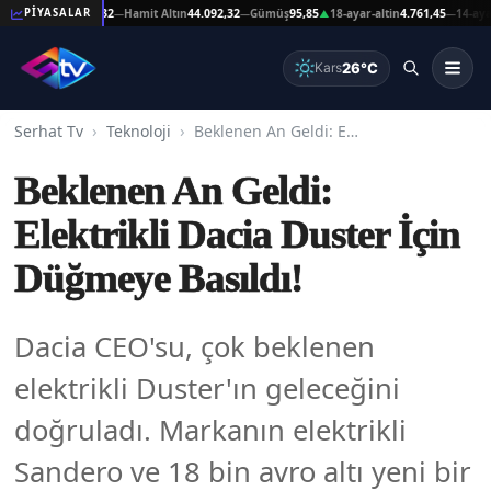
 Altın
44.092,32
Hamit Altın
44.092,32
Gümüş
95,85
18-ayar-altin
4.761,45
14-ayar-alt
PİYASALAR
—
—
▲
—
26°C
Kars
Serhat Tv
Teknoloji
Beklenen An Geldi: Elektrikli Dacia Duster İçin Düğmeye Basıldı!
Beklenen An Geldi:
Elektrikli Dacia Duster İçin
Düğmeye Basıldı!
Dacia CEO'su, çok beklenen
elektrikli Duster'ın geleceğini
doğruladı. Markanın elektrikli
Sandero ve 18 bin avro altı yeni bir