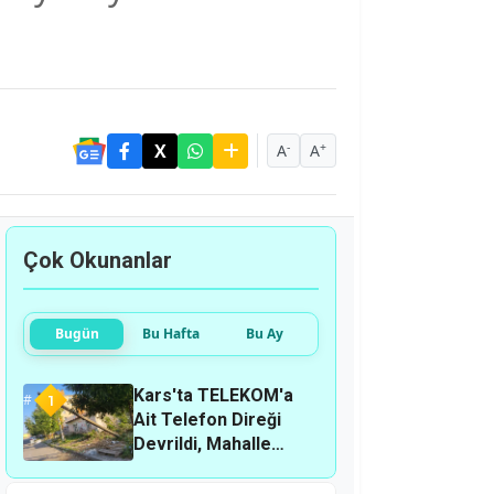
-
+
A
A
Çok Okunanlar
Bugün
Bu Hafta
Bu Ay
Kars'ta TELEKOM'a
1
Ait Telefon Direği
Devrildi, Mahalle
Sakinleri Önlem
Bekliyor