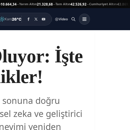
Yarım Altın
Tam Altın
Cumhuriyet Altını
A
64,34
21.328,68
42.526,92
43.869,00
—
—
—
▲
26°C
Kars
Video
luyor: İşte
ikler!
l sonuna doğru
el zeka ve geliştirici
deneyimi yeniden