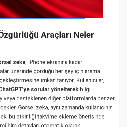
 Özgürlüğü Araçları Neler
örsel zeka
, iPhone ekranına kadar
malar üzerinde gördüğü her şey için arama
çekleştirmesine imkan tanıyor. Kullanıcılar,
ChatGPT’ye sorular yönelterek
bilgi
tsy veya desteklenen diğer platformlarda benzer
ecekler. Görsel zeka, aynı zamanda kullanıcının
erek, bu etkinliği takvime ekleme önerisinde
i mühim detayları otomatik olarak