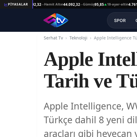
eşat Altın
Hamit Altın
Gümüş
18-ayar-altin
PİYASALAR
44.092,32
44.092,32
95,85
4.761,45
—
—
▲
—
SPOR
Serhat Tv
Teknoloji
Apple Intel
Tarih ve Tü
Apple Intelligence, 
Türkçe dahil 8 yeni dil
araçları gibi heyecan 