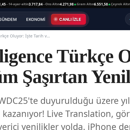
14-ayar-altin
Ons Altın
Gram Altın
Çeyrek Altın
3.717,84
4.271,98
6.551,58
10.6
—
▲
▲
GÜNDEM
EKONOMİ
CANLI İZLE
Apple Intelligence Türkçe Oluyor: İşte Tarih ve Tüm Şaşırtan Yenilikler!
ligence Türkçe O
m Şaşırtan Yenil
WWDC25'te duyurulduğu üzere yı
 kazanıyor! Live Translation, görs
verici yenilikler yolda. iPhone 