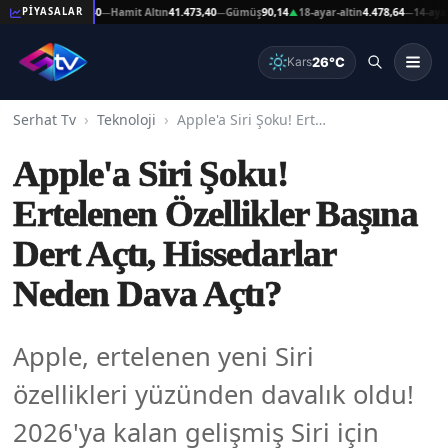
 Altın
41.473,40
Hamit Altın
41.473,40
Gümüş
90,14
18-ayar-altin
4.478,64
14-ayar-alti
PİYASALAR
—
—
▲
—
26°C
Kars
Serhat Tv
Teknoloji
Apple'a Siri Şoku! Ertelenen Özellikler Başına Dert Açtı, Hissedarlar Neden Dava Açtı?
Apple'a Siri Şoku!
Ertelenen Özellikler Başına
Dert Açtı, Hissedarlar
Neden Dava Açtı?
Apple, ertelenen yeni Siri
özellikleri yüzünden davalık oldu!
2026'ya kalan gelişmiş Siri için