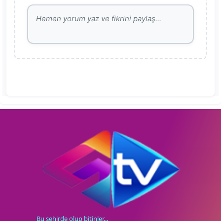
Bu şehirde olup bitinler...