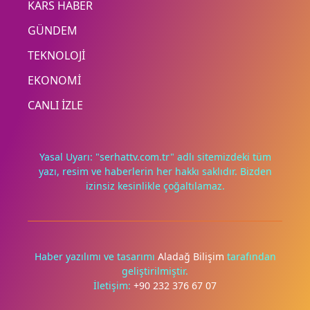
KARS HABER
GÜNDEM
TEKNOLOJİ
EKONOMİ
CANLI İZLE
Yasal Uyarı: "serhattv.com.tr" adlı sitemizdeki tüm
yazı, resim ve haberlerin her hakkı saklıdır. Bizden
izinsiz kesinlikle çoğaltılamaz.
Deneyimini iyileştirmek ve içeriğimizi geliştirmek için çerezler
kullanıyoruz. Zorunlu çerezler her zaman çalışır; diğerleri
yalnızca onayınla.
Haber yazılımı ve tasarımı
Aladağ Bilişim
tarafından
geliştirilmiştir.
Tümünü reddet
Tercihleri yönet
İletişim:
+90 232 376 67 07
Tümünü kabul et