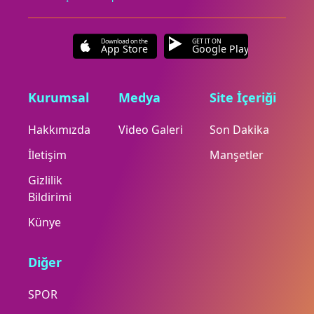
Download on the
GET IT ON
App Store
Google Play
Kurumsal
Medya
Site İçeriği
Hakkımızda
Video Galeri
Son Dakika
İletişim
Manşetler
Gizlilik
Bildirimi
Künye
Diğer
SPOR