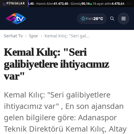
şat Altın
41.473,40
Hamit Altın
41.473,40
Gümüş
90,14
18-ayar-altin
4.478,64
14-ayar-a
PİYASALAR
—
—
▲
—
26°C
Kars
Serhat Tv
Spor
Kemal Kılıç: "Seri galibiyetlere ihtiyacımız var"
Kemal Kılıç: "Seri
galibiyetlere ihtiyacımız
var"
Kemal Kılıç: "Seri galibiyetlere
ihtiyacımız var" , En son ajansdan
gelen bilgilere göre: Adanaspor
Teknik Direktörü Kemal Kılıç, Altay