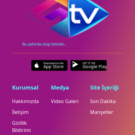
Bu şehirde olup bitinler...
Download on the
GET IT ON
App Store
Google Play
Kurumsal
Medya
Site İçeriği
Hakkımızda
Video Galeri
Son Dakika
İletişim
Manşetler
Gizlilik
Bildirimi