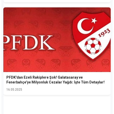
PFDK'dan Ezeli Rakiplere Şok! Galatasaray ve
Fenerbahçe'ye Milyonluk Cezalar Yağdı: İşte Tüm Detaylar!
16.05.2025