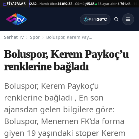
eşat Altın
44.092,32
Hamit Altın
44.092,32
Gümüş
95,85
18-ayar-altin
4.761,45
14-ayar-
PİYASALAR
—
—
▲
—
26°C
Kars
Serhat Tv
Spor
Boluspor, Kerem Paykoç’u renklerine bağladı
Boluspor, Kerem Paykoç’u
renklerine bağladı
Boluspor, Kerem Paykoç’u
renklerine bağladı , En son
ajansdan gelen bilgilere göre:
Boluspor, Menemen FK’da forma
giyen 19 yaşındaki stoper Kerem