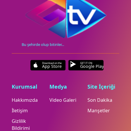
Bu şehirde olup bitinler...
Download on the
GET IT ON
App Store
Google Play
Kurumsal
Medya
Site İçeriği
Hakkımızda
Video Galeri
Son Dakika
İletişim
Manşetler
Gizlilik
Bildirimi