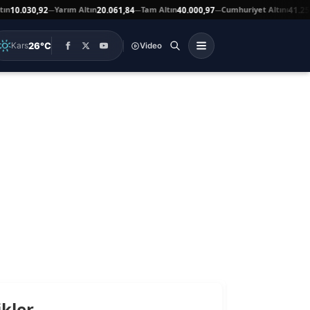
n
Yarım Altın
Tam Altın
Cumhuriyet Altını
10.030,92
20.061,84
40.000,97
41.251,
—
—
—
26°C
Kars
Video
ikler