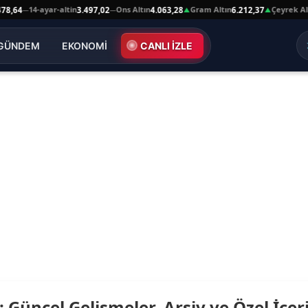
14-ayar-altin
Ons Altın
Gram Altın
Çeyrek Altı
8,64
3.497,02
4.063,28
6.212,37
—
—
▲
▲
GÜNDEM
EKONOMİ
CANLI İZLE
Güncel Gelişmeler, Arşiv ve Özel İçer