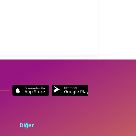
Download on the
GET IT ON
App Store
Google Play
Diğer