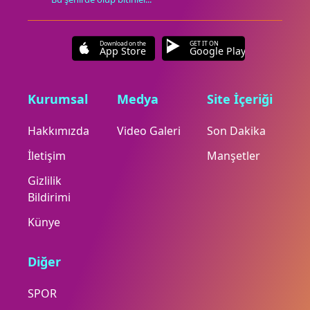
Download on the
GET IT ON
App Store
Google Play
Kurumsal
Medya
Site İçeriği
Hakkımızda
Video Galeri
Son Dakika
İletişim
Manşetler
Gizlilik
Bildirimi
Künye
Diğer
SPOR