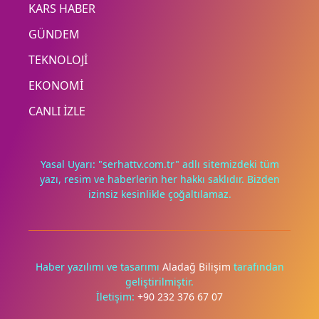
KARS HABER
GÜNDEM
TEKNOLOJİ
EKONOMİ
CANLI İZLE
Yasal Uyarı: "serhattv.com.tr" adlı sitemizdeki tüm
yazı, resim ve haberlerin her hakkı saklıdır. Bizden
izinsiz kesinlikle çoğaltılamaz.
Deneyimini iyileştirmek ve içeriğimizi geliştirmek için çerezler
kullanıyoruz. Zorunlu çerezler her zaman çalışır; diğerleri
yalnızca onayınla.
Haber yazılımı ve tasarımı
Aladağ Bilişim
tarafından
Tümünü reddet
Tercihleri yönet
geliştirilmiştir.
İletişim:
+90 232 376 67 07
Tümünü kabul et