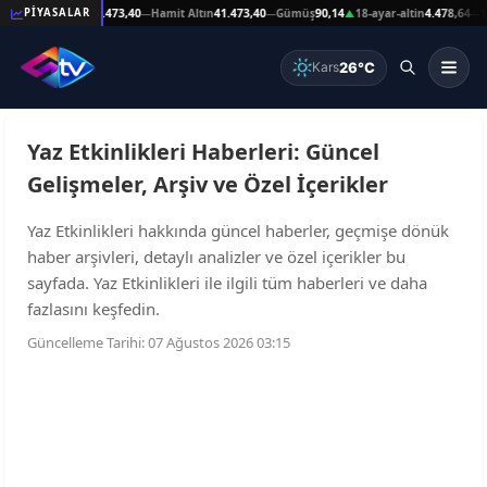
,89
Reşat Altın
41.473,40
Hamit Altın
41.473,40
Gümüş
90,14
18-ayar-altin
4.478,64
14
PİYASALAR
—
—
—
▲
—
26°C
Kars
Yaz Etkinlikleri Haberleri: Güncel
Gelişmeler, Arşiv ve Özel İçerikler
Yaz Etkinlikleri hakkında güncel haberler, geçmişe dönük
haber arşivleri, detaylı analizler ve özel içerikler bu
sayfada. Yaz Etkinlikleri ile ilgili tüm haberleri ve daha
fazlasını keşfedin.
Güncelleme Tarihi: 07 Ağustos 2026 03:15