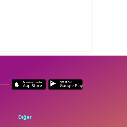
Download on the
GET IT ON
App Store
Google Play
Diğer