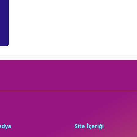
edya
Site İçeriği