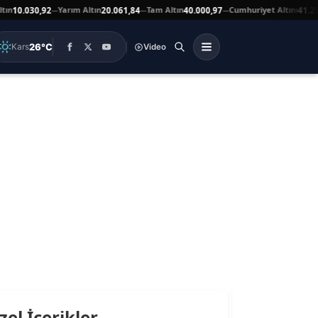
n
Yarım Altın
Tam Altın
Cumhuriyet Altını
10.030,92
20.061,84
40.000,97
41.251
—
—
—
26°C
Kars
Video
zel İçerikler