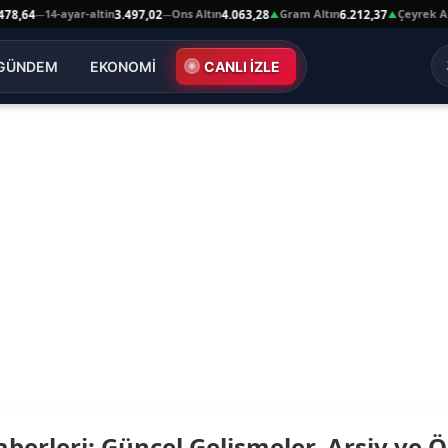
14-ayar-altin
Ons Altın
Gram Altın
Çeyrek Altı
8,64
3.497,02
4.063,28
6.212,37
—
—
▲
▲
GÜNDEM
EKONOMİ
CANLI İZLE
aberleri: Güncel Gelişmeler, Arşiv ve Ö