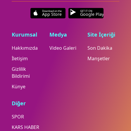
Download on the
GET IT ON
App Store
Google Play
Kurumsal
Medya
Site İçeriği
Hakkımızda
Video Galeri
Son Dakika
İletişim
Manşetler
Gizlilik
Bildirimi
Künye
Diğer
SPOR
KARS HABER