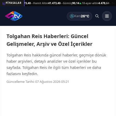
Reşat Altın
41.473,40
Hamit Altın
41.473,40
Gümüş
90,14
18-ayar-altin
4.478,64
14-a
PİYASALAR
—
—
—
▲
—
26°C
Kars
Tolgahan Reis Haberleri: Güncel
Gelişmeler, Arşiv ve Özel İçerikler
Tolgahan Reis hakkında güncel haberler, geçmişe dönük
haber arşivleri, detaylı analizler ve özel içerikler bu
sayfada. Tolgahan Reis ile ilgili tüm haberleri ve daha
fazlasını keşfedin.
Güncelleme Tarihi: 07 Ağustos 2026 05:21