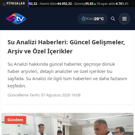
9
Reşat Altın
44.092,32
Hamit Altın
44.092,32
Gümüş
95,85
18-ayar-altin
4.761,45
14-a
PİYASALAR
—
—
—
▲
—
26°C
Kars
Su Analizi Haberleri: Güncel Gelişmeler,
Arşiv ve Özel İçerikler
Su Analizi hakkında güncel haberler, geçmişe dönük
haber arşivleri, detaylı analizler ve özel içerikler bu
sayfada. Su Analizi ile ilgili tüm haberleri ve daha fazlasını
keşfedin.
Güncelleme Tarihi: 07 Ağustos 2026 19:08
Gündem