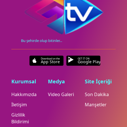
Bu şehirde olup bitinler...
Download on the
GET IT ON
App Store
Google Play
Kurumsal
Medya
Site İçeriği
Hakkımızda
Video Galeri
Son Dakika
İletişim
Manşetler
Gizlilik
Bildirimi