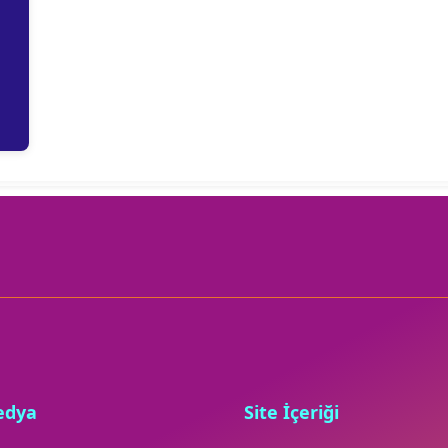
edya
Site İçeriği