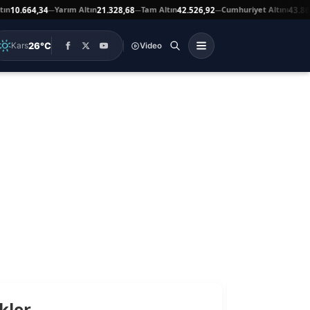
n
Yarım Altın
Tam Altın
Cumhuriyet Altını
10.664,34
21.328,68
42.526,92
43.869,
—
—
—
26°C
Kars
Video
kler