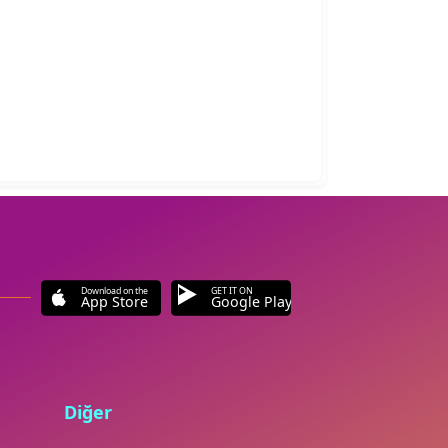
Download on the
GET IT ON
App Store
Google Play
Diğer