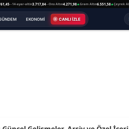
14-ayar-altin
Ons Altın
Gram Altın
Çeyrek Altı
1,45
3.717,84
4.271,98
6.551,58
—
—
▲
▲
GÜNDEM
EKONOMİ
CANLI İZLE
 Güncel Gelişmeler, Arşiv ve Özel İçeri