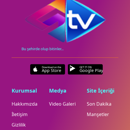
Bu şehirde olup bitinler...
Download on the
GET IT ON
App Store
Google Play
Kurumsal
Medya
Site İçeriği
Hakkımızda
Video Galeri
Son Dakika
İletişim
Manşetler
Gizlilik