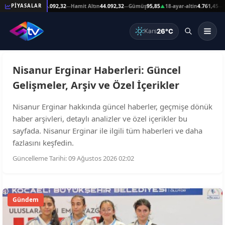
,59
Reşat Altın
44.092,32
Hamit Altın
44.092,32
Gümüş
95,85
18-ayar-altin
4.761,45
14
PİYASALAR
—
—
—
▲
—
26°C
Kars
Nisanur Erginar Haberleri: Güncel
Gelişmeler, Arşiv ve Özel İçerikler
Nisanur Erginar hakkında güncel haberler, geçmişe dönük
haber arşivleri, detaylı analizler ve özel içerikler bu
sayfada. Nisanur Erginar ile ilgili tüm haberleri ve daha
fazlasını keşfedin.
Güncelleme Tarihi: 09 Ağustos 2026 02:02
Gündem