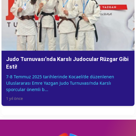
Judo Turnuvası’nda Karslı Judocular Rüzgar Gibi
Esti!
7-8 Temmuz 2025 tarihlerinde Kocaeli’de düzenlenen
Uluslararası Emre Yazgan Judo Turnuvası’nda Karslı
sporcular önemli b...
1 yıl önce