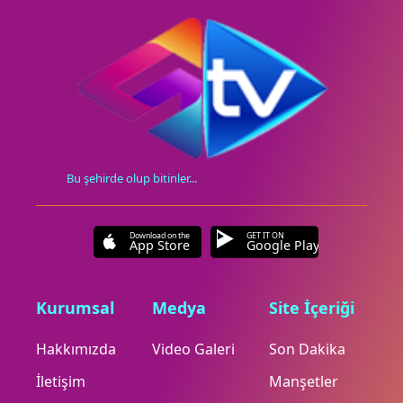
Bu şehirde olup bitinler...
Download on the
GET IT ON
App Store
Google Play
Kurumsal
Medya
Site İçeriği
Hakkımızda
Video Galeri
Son Dakika
İletişim
Manşetler