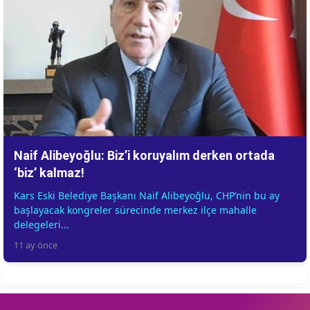
Naif Alibeyoğlu: Bizʼi koruyalım derken ortada
‘bizʼ kalmaz!
Kars Eski Belediye Başkanı Naif Alibeyoğlu, CHPʼnin bu ay
başlayacak kongreler sürecinde merkez ilçe mahalle
delegeleri...
11 ay önce