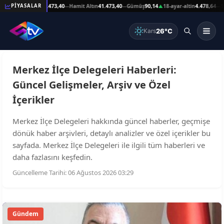
89
Reşat Altın
41.473,40
Hamit Altın
41.473,40
Gümüş
90,14
18-ayar-altin
4.478,64
14
PİYASALAR
—
—
—
▲
—
26°C
Kars
Merkez İlçe Delegeleri Haberleri:
Güncel Gelişmeler, Arşiv ve Özel
İçerikler
Merkez İlçe Delegeleri hakkında güncel haberler, geçmişe
dönük haber arşivleri, detaylı analizler ve özel içerikler bu
sayfada. Merkez İlçe Delegeleri ile ilgili tüm haberleri ve
daha fazlasını keşfedin.
Güncelleme Tarihi: 06 Ağustos 2026 03:29
Gündem