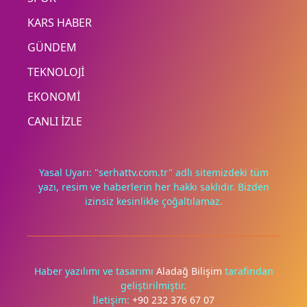
KARS HABER
GÜNDEM
TEKNOLOJİ
EKONOMİ
CANLI İZLE
Yasal Uyarı: "serhattv.com.tr" adlı sitemizdeki tüm
yazı, resim ve haberlerin her hakkı saklıdır. Bizden
izinsiz kesinlikle çoğaltılamaz.
Deneyimini iyileştirmek ve içeriğimizi geliştirmek için çerezler
kullanıyoruz. Zorunlu çerezler her zaman çalışır; diğerleri
yalnızca onayınla.
Haber yazılımı ve tasarımı
Aladağ Bilişim
tarafından
Tümünü reddet
Tercihleri yönet
geliştirilmiştir.
İletişim:
+90 232 376 67 07