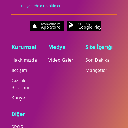
Bu şehirde olup bitinler...
Download on the
GET IT ON
App Store
Google Play
Kurumsal
Medya
Site İçeriği
Hakkımızda
Video Galeri
Son Dakika
İletişim
Manşetler
Gizlilik
Bildirimi
Künye
Diğer
SPOR