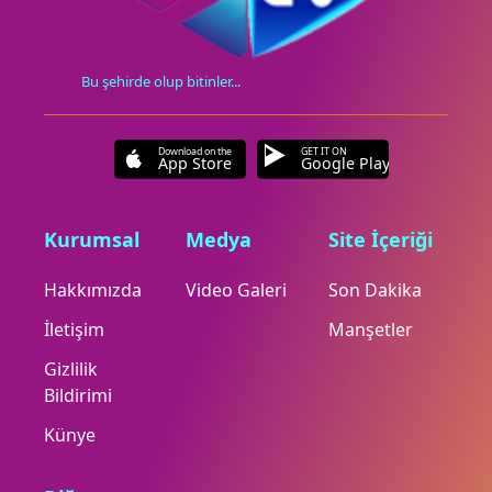
Bu şehirde olup bitinler...
Download on the
GET IT ON
App Store
Google Play
Kurumsal
Medya
Site İçeriği
Hakkımızda
Video Galeri
Son Dakika
İletişim
Manşetler
Gizlilik
Bildirimi
Künye