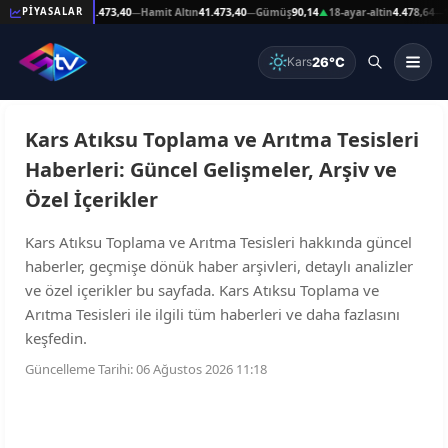
,89
Reşat Altın
41.473,40
Hamit Altın
41.473,40
Gümüş
90,14
18-ayar-altin
4.478,64
14
PİYASALAR
—
—
—
▲
—
26°C
Kars
Kars Atıksu Toplama ve Arıtma Tesisleri
Haberleri: Güncel Gelişmeler, Arşiv ve
Özel İçerikler
Kars Atıksu Toplama ve Arıtma Tesisleri hakkında güncel
haberler, geçmişe dönük haber arşivleri, detaylı analizler
ve özel içerikler bu sayfada. Kars Atıksu Toplama ve
Arıtma Tesisleri ile ilgili tüm haberleri ve daha fazlasını
keşfedin.
Güncelleme Tarihi: 06 Ağustos 2026 11:18