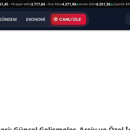
14-ayar-altin
Ons Altın
Gram Altın
Çeyrek Altın
,45
3.717,84
4.271,98
6.551,58
—
—
▲
▲
GÜNDEM
EKONOMİ
CANLI İZLE
leri: Güncel Gelişmeler, Arşiv ve Özel İ