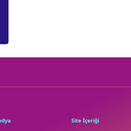
edya
Site İçeriği