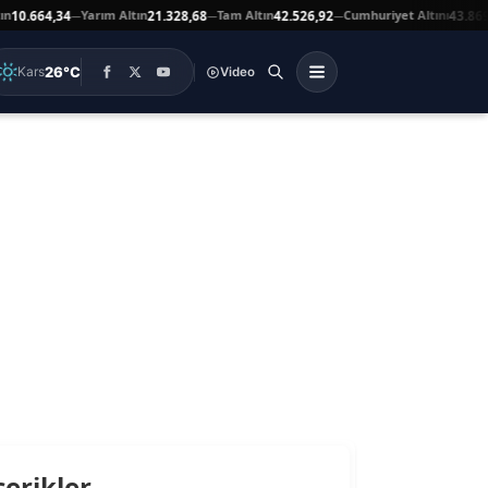
Yarım Altın
Tam Altın
Cumhuriyet Altını
10.664,34
21.328,68
42.526,92
43.869,0
—
—
—
26°C
Kars
Video
çerikler