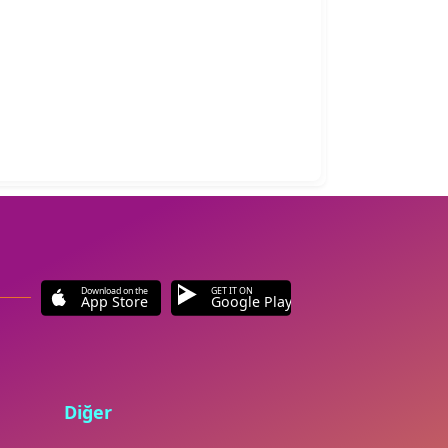
Download on the
GET IT ON
App Store
Google Play
Diğer