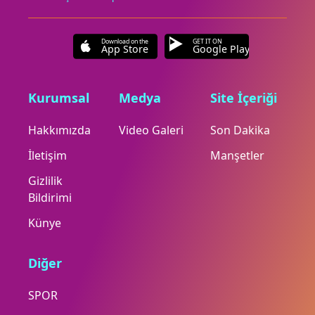
Download on the
GET IT ON
App Store
Google Play
Kurumsal
Medya
Site İçeriği
Hakkımızda
Video Galeri
Son Dakika
İletişim
Manşetler
Gizlilik
Bildirimi
Künye
Diğer
SPOR