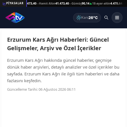
89
Reşat Altın
41.473,40
Hamit Altın
41.473,40
Gümüş
90,14
18-ayar-altin
4.478,64
14-
PİYASALAR
—
—
—
▲
—
26°C
Kars
Erzurum Kars Ağrı Haberleri: Güncel
Gelişmeler, Arşiv ve Özel İçerikler
Erzurum Kars Ağrı hakkında güncel haberler, geçmişe
dönük haber arşivleri, detaylı analizler ve özel içerikler bu
sayfada. Erzurum Kars Ağrı ile ilgili tüm haberleri ve daha
fazlasını keşfedin.
Güncelleme Tarihi: 06 Ağustos 2026 06:11