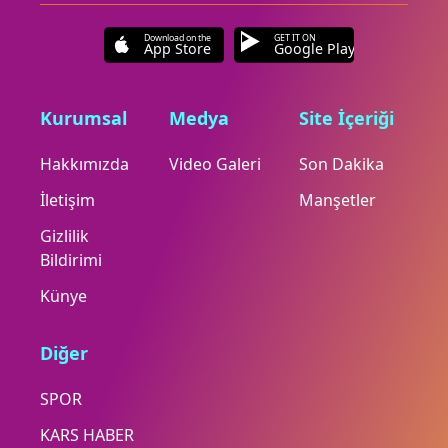
Download on the
GET IT ON
App Store
Google Play
Kurumsal
Medya
Site İçeriği
Hakkımızda
Video Galeri
Son Dakika
İletişim
Manşetler
Gizlilik
Bildirimi
Künye
Diğer
SPOR
KARS HABER