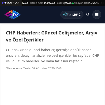
Reşat Altın
44.092,32
Hamit Altın
44.092,32
Gümüş
95,85
18-ayar-altin
4.761,45
14-aya
PİYASALAR
—
—
—
▲
—
26°C
Kars
CHP Haberleri: Güncel Gelişmeler, Arşiv
ve Özel İçerikler
CHP hakkında güncel haberler, geçmişe dönük haber
arşivleri, detaylı analizler ve özel içerikler bu sayfada. CHP
ile ilgili tüm haberleri ve daha fazlasını keşfedin.
Güncelleme Tarihi: 07 Ağustos 2026 15:04