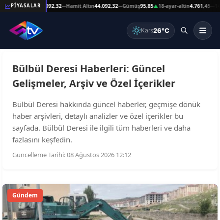
59
Reşat Altın
44.092,32
Hamit Altın
44.092,32
Gümüş
95,85
18-ayar-altin
4.761,45
14-
PİYASALAR
—
—
—
▲
—
26°C
Kars
Bülbül Deresi Haberleri: Güncel
Gelişmeler, Arşiv ve Özel İçerikler
Bülbül Deresi hakkında güncel haberler, geçmişe dönük
haber arşivleri, detaylı analizler ve özel içerikler bu
sayfada. Bülbül Deresi ile ilgili tüm haberleri ve daha
fazlasını keşfedin.
Güncelleme Tarihi: 08 Ağustos 2026 12:12
Gündem