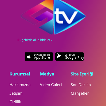
Bu şehirde olup bitinler...
Download on the
GET IT ON
App Store
Google Play
Kurumsal
Medya
Site İçeriği
Hakkımızda
Video Galeri
Son Dakika
İletişim
Manşetler
Gizlilik