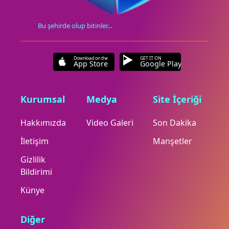
Bu şehirde olup bitinler...
Download on the
GET IT ON
App Store
Google Play
Kurumsal
Medya
Site İçeriği
Hakkımızda
Video Galeri
Son Dakika
İletişim
Manşetler
Gizlilik
Bildirimi
Künye
Diğer