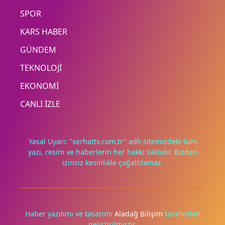
SPOR
KARS HABER
GÜNDEM
TEKNOLOJİ
EKONOMİ
CANLI İZLE
Yasal Uyarı: "serhattv.com.tr" adlı sitemizdeki tüm
yazı, resim ve haberlerin her hakkı saklıdır. Bizden
izinsiz kesinlikle çoğaltılamaz.
Deneyimini iyileştirmek ve içeriğimizi geliştirmek için çerezler
kullanıyoruz. Zorunlu çerezler her zaman çalışır; diğerleri
yalnızca onayınla.
Haber yazılımı ve tasarımı
Aladağ Bilişim
tarafından
Tümünü reddet
Tercihleri yönet
geliştirilmiştir.