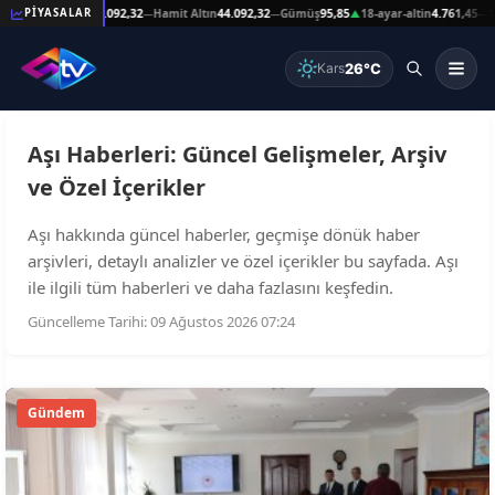
59
Reşat Altın
44.092,32
Hamit Altın
44.092,32
Gümüş
95,85
18-ayar-altin
4.761,45
14
PİYASALAR
—
—
—
▲
—
26°C
Kars
Aşı Haberleri: Güncel Gelişmeler, Arşiv
ve Özel İçerikler
Aşı hakkında güncel haberler, geçmişe dönük haber
arşivleri, detaylı analizler ve özel içerikler bu sayfada. Aşı
ile ilgili tüm haberleri ve daha fazlasını keşfedin.
Güncelleme Tarihi: 09 Ağustos 2026 07:24
Gündem