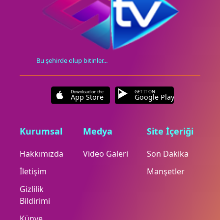
Bu şehirde olup bitinler...
Download on the
GET IT ON
App Store
Google Play
Kurumsal
Medya
Site İçeriği
Hakkımızda
Video Galeri
Son Dakika
İletişim
Manşetler
Gizlilik
Bildirimi
Künye